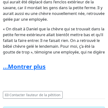
qui aurait été déplacé dans l’enclos extérieur de la
savane, car il mordait les gens dans la petite ferme. Il y
aurait aussi eu une chèvre nouvellement née, retrouvée
gelée par une employée.
« On disait à Daniel que la chèvre qui se trouvait dans la
petite ferme extérieure allait bientôt mettre bas et qu’il
fallait la faire entrer. Il ne faisait rien. On a retrouvé le
bébé chèvre gelé le lendemain. Pour moi, ç’a été la
goutte de trop », témoigne une employée, qui ne digère
toujours pas la façon dont le propriétaire traiterait les
animaux.
...Montrer plus
Manque de soins
Plusieurs grands félins seraient aussi morts dans les
dernières années par manque de soins. Des gens non
Contacter l’auteur de la pétition
compétents auraient aussi fait des interventions
médicales et chirurgicales. Par exemple, des employées