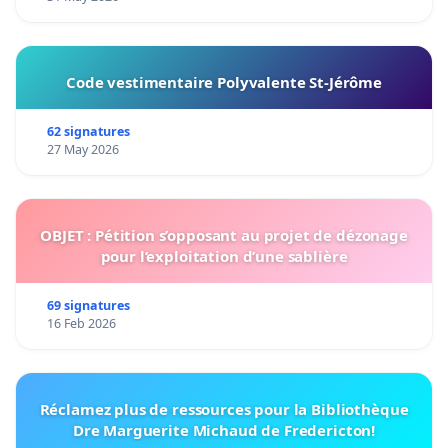
Code vestimentaire Polyvalente St-Jérôme
62 signatures
27 May 2026
OBJET : Pétition s’opposant au projet de dézonage
pour l’exploitation d’une sablière
69 signatures
16 Feb 2026
Réclamez plus de ressources pour la Bibliothèque
Dre Marguerite Michaud de Fredericton!