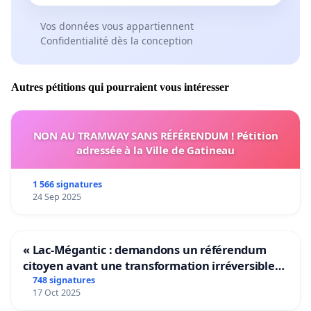
Vos données vous appartiennent
Confidentialité dès la conception
Autres pétitions qui pourraient vous intéresser
NON AU TRAMWAY SANS RÉFÉRENDUM ! Pétition
adressée à la Ville de Gatineau
1 566 signatures
24 Sep 2025
« Lac-Mégantic : demandons un référendum
citoyen avant une transformation irréversible
de notre territoire »
748 signatures
17 Oct 2025