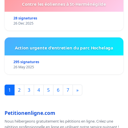
Contre les éoliennes à St-Herménégilde
28 signatures
26 Dec 2025
Action urgente d'entretien du parc Hochelaga
295 signatures
26 May 2025
1
2
3
4
5
6
7
»
Petitionenligne.com
Nous hébergeons gratuitement les pétitions en ligne. Créez une
pétition professionnelle en ligne en utilisant notre service puissant !