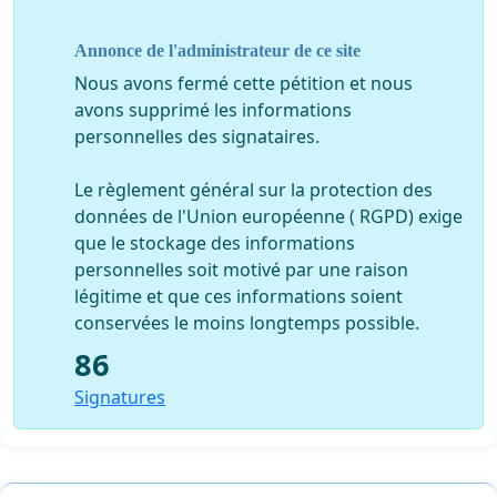
sans formation spécifique, qui n’ont souvent qu’un
secondaire 5, auraient euthanasié de petites bêtes et
Annonce de l'administrateur de ce site
effectué des points de suture sur des animaux, dont
des félins. Certaines employées auraient même castré
Nous avons fermé cette pétition et nous
un ours. Le propriétaire Daniel Gagnon aurait aussi fait
avons supprimé les informations
des actes médicaux, dont l’amputation de renards en
personnelles des signataires.
2017 et en 2019, prétendent les ex-employées.
Le règlement général sur la protection des
données de l'Union européenne ( RGPD) exige
que le stockage des informations
D'AUTRES ÉVÉNEMENTS ONT EU LIEU, POUR VISIONNER
personnelles soit motivé par une raison
L'ARTICLE AU COMPLET C'EST ICI
légitime et que ces informations soient
:
https://www.lequotidien.com/actualites/presumee-
conservées le moins longtemps possible.
cruaute-animale-a-falardeau-dex-employees-du-zoo-
decrivent-lhorreur-
86
f52b036472f5fa084b0e67090429e839
Signatures
AU QUÉBEC, EN TANT QUE SOCIÉTÉ NOUS