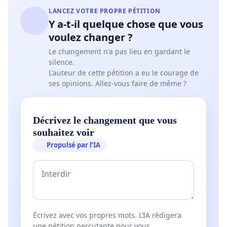
Des abus se sont répétés lors de la Boum I. Toujours
LANCEZ VOTRE PROPRE PÉTITION
rien. A présent la Boum II.
Y a-t-il quelque chose que vous
voulez changer ?
Le changement n'a pas lieu en gardant le
Si vous aussi vous ne voulez plus que cela arrive,
silence.
signez cette pétition pour la démission de Philippe
L'auteur de cette pétition a eu le courage de
Close.
ses opinions. Allez-vous faire de même ?
Vidéos et témoignages disponibles:
https://notrebondroit.be/violences-policieres
Décrivez le changement que vous
souhaitez voir
Propulsé par l’IA
Het veroordelen van geweld - van welke aard dan ook -
is een morele verplichting.
Reden waarom we als burger, u laten weten dat het
politiegeweld in Terkamerenbos onaanvaardbaar was
tegen burgers die vreedzaam aanwezig waren op 1mei
2021.
Écrivez avec vos propres mots. L’IA rédigera
une pétition percutante pour vous.