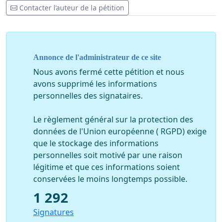
indispensable que Monsieur Close donne sa démission.
Contacter l’auteur de la pétition
Motifs:
1. Monsieur Close est responsable de la Police de
Bruxelles et a coordonné et ordonné l'assaut des
Annonce de l'administrateur de ce site
policiers lors des rassemblements Pacifistes au Bois de
la Cambre.
Nous avons fermé cette pétition et nous
avons supprimé les informations
2. Mauvaise gestion du parc de ce 1er mai 2021, alors
personnelles des signataires.
que les forces de l'ordre ont laissé entrer les gens dans
le périmètre pendant que la police se mettait déjà en
Le règlement général sur la protection des
position pour préparer leur première charge. Ceci a mis
données de l'Union européenne ( RGPD) exige
des gens en danger dont des enfants et des personnes
que le stockage des informations
âgées.
personnelles soit motivé par une raison
légitime et que ces informations soient
3. Se féliciter de charges policières nombreuses et
conservées le moins longtemps possible.
brutales : gaz lacrymogènes envoyés sans
1 292
discernement, coups de matraques distribués
Signatures
gratuitement et sans aucune raison ou nécessité,