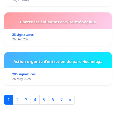
Contre les éoliennes à St-Herménégilde
28 signatures
26 Dec 2025
Action urgente d'entretien du parc Hochelaga
295 signatures
26 May 2025
1
2
3
4
5
6
7
»