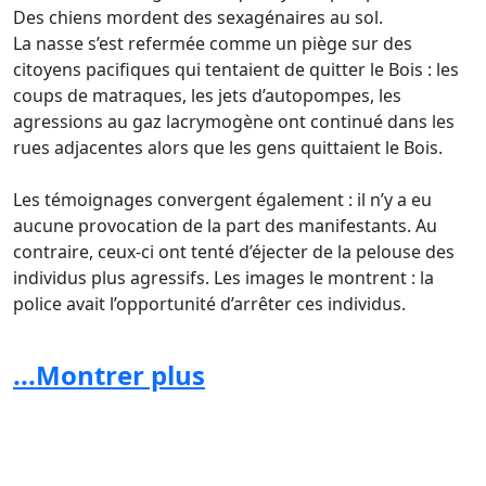
Des chiens mordent des sexagénaires au sol.
La nasse s’est refermée comme un piège sur des
citoyens pacifiques qui tentaient de quitter le Bois : les
coups de matraques, les jets d’autopompes, les
agressions au gaz lacrymogène ont continué dans les
rues adjacentes alors que les gens quittaient le Bois.
Les témoignages convergent également : il n’y a eu
aucune provocation de la part des manifestants. Au
contraire, ceux-ci ont tenté d’éjecter de la pelouse des
individus plus agressifs. Les images le montrent : la
police avait l’opportunité d’arrêter ces individus.
...Montrer plus
La responsabilité de Monsieur Close est engagée:
Vu la gestion des différentes Boum au Bois de la
Cambre et les dérives policières qui en ont suivi, il est