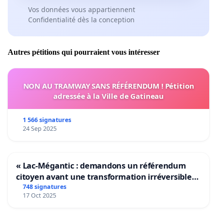
Vos données vous appartiennent
Confidentialité dès la conception
Autres pétitions qui pourraient vous intéresser
NON AU TRAMWAY SANS RÉFÉRENDUM ! Pétition
adressée à la Ville de Gatineau
1 566 signatures
24 Sep 2025
« Lac-Mégantic : demandons un référendum
citoyen avant une transformation irréversible
de notre territoire »
748 signatures
17 Oct 2025