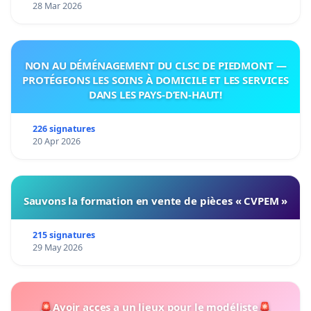
28 Mar 2026
NON AU DÉMÉNAGEMENT DU CLSC DE PIEDMONT —
PROTÉGEONS LES SOINS À DOMICILE ET LES SERVICES
DANS LES PAYS-D’EN-HAUT!
226 signatures
20 Apr 2026
Sauvons la formation en vente de pièces « CVPEM »
215 signatures
29 May 2026
🚨Avoir acces a un lieux pour le modéliste🚨