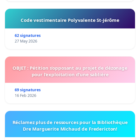
Code vestimentaire Polyvalente St-Jérôme
62 signatures
27 May 2026
OBJET : Pétition s’opposant au projet de dézonage
pour l’exploitation d’une sablière
69 signatures
16 Feb 2026
Réclamez plus de ressources pour la Bibliothèque
Dre Marguerite Michaud de Fredericton!