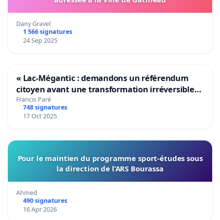
Dany Gravel
1 566 signatures
24 Sep 2025
« Lac-Mégantic : demandons un référendum
citoyen avant une transformation irréversible
de notre territoire »
Francis Paré
748 signatures
17 Oct 2025
Pour le maintien du programme sport-études sous
la direction de l’ARS Bourassa
Ahmed
490 signatures
16 Apr 2026