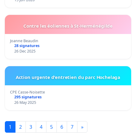
Contre les éoliennes à St-Herménégilde
Joanne Beaudin
28 signatures
26 Dec 2025
Action urgente d'entretien du parc Hochelaga
CPE Casse-Noisette
295 signatures
26 May 2025
1
2
3
4
5
6
7
»