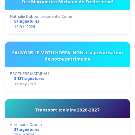
Dre Marguerite Michaud de Fredericton!
Nathalie Dubois, présidente, Comm…
57 signatures
12 Feb 2026
SAUVONS LE MOTU HOREA: NON a la privatisation
de notre patrimoine
BROTHERS MATAIHAU
2 137 signatures
11 May 2026
Transport scolaire 2026-2027
Ann-marie Drouin
27 signatures
15 Jun 2026