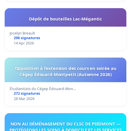
Dépôt de bouteilles Lac-Mégantic
Jocelyn Breault
296 signatures
14 Apr 2026
Opposition à l’extension des cours en soirée au
Cégep Édouard-Montpetit (Automne 2026)
Étudiant(e)s du Cégep Édouard-Mon…
272 signatures
28 Mar 2026
NON AU DÉMÉNAGEMENT DU CLSC DE PIEDMONT —
PROTÉGEONS LES SOINS À DOMICILE ET LES SERVICES