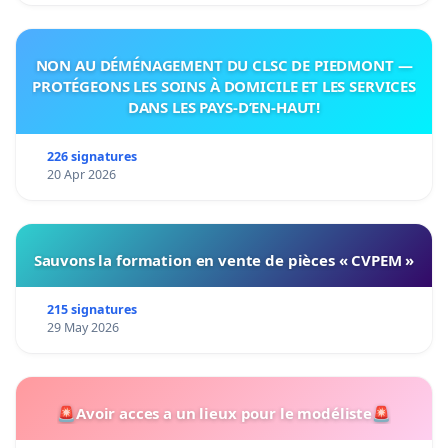
NON AU DÉMÉNAGEMENT DU CLSC DE PIEDMONT —
PROTÉGEONS LES SOINS À DOMICILE ET LES SERVICES
DANS LES PAYS-D’EN-HAUT!
226 signatures
20 Apr 2026
Sauvons la formation en vente de pièces « CVPEM »
215 signatures
29 May 2026
🚨Avoir acces a un lieux pour le modéliste🚨