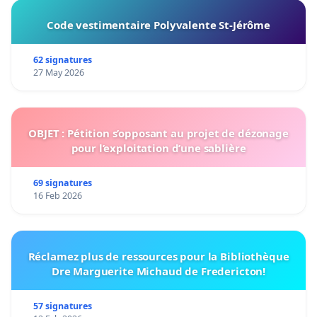
Code vestimentaire Polyvalente St-Jérôme
62 signatures
27 May 2026
OBJET : Pétition s’opposant au projet de dézonage
pour l’exploitation d’une sablière
69 signatures
16 Feb 2026
Réclamez plus de ressources pour la Bibliothèque
Dre Marguerite Michaud de Fredericton!
57 signatures