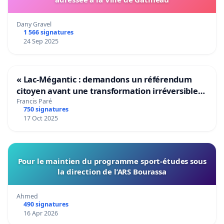
Dany Gravel
1 566 signatures
24 Sep 2025
« Lac-Mégantic : demandons un référendum
citoyen avant une transformation irréversible
de notre territoire »
Francis Paré
750 signatures
17 Oct 2025
Pour le maintien du programme sport-études sous
la direction de l’ARS Bourassa
Ahmed
490 signatures
16 Apr 2026