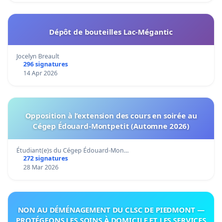
Dépôt de bouteilles Lac-Mégantic
Jocelyn Breault
296 signatures
14 Apr 2026
Opposition à l’extension des cours en soirée au
Cégep Édouard-Montpetit (Automne 2026)
Étudiant(e)s du Cégep Édouard-Mon…
272 signatures
28 Mar 2026
NON AU DÉMÉNAGEMENT DU CLSC DE PIEDMONT —
PROTÉGEONS LES SOINS À DOMICILE ET LES SERVICES