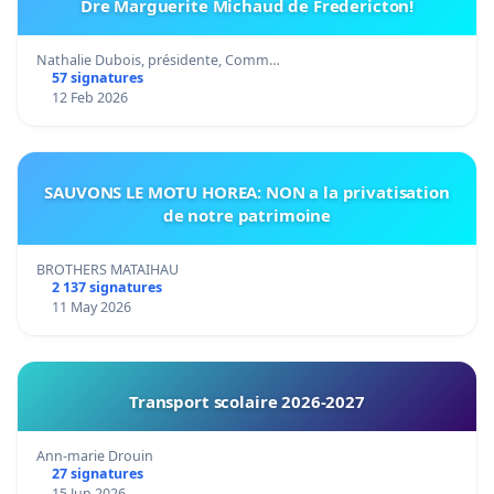
Dre Marguerite Michaud de Fredericton!
Nathalie Dubois, présidente, Comm…
57 signatures
12 Feb 2026
SAUVONS LE MOTU HOREA: NON a la privatisation
de notre patrimoine
BROTHERS MATAIHAU
2 137 signatures
11 May 2026
Transport scolaire 2026-2027
Ann-marie Drouin
27 signatures
15 Jun 2026