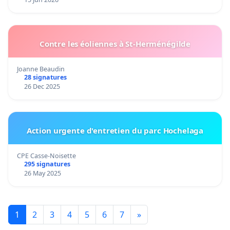
Contre les éoliennes à St-Herménégilde
Joanne Beaudin
28 signatures
26 Dec 2025
Action urgente d'entretien du parc Hochelaga
CPE Casse-Noisette
295 signatures
26 May 2025
1
2
3
4
5
6
7
»