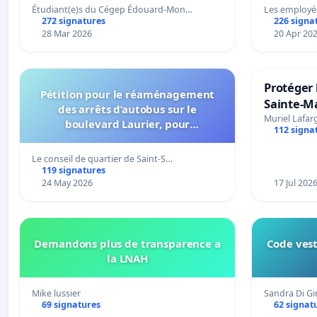
Étudiant(e)s du Cégep Édouard-Mon…
Les employé
272 signatures
226 signa
28 Mar 2026
20 Apr 20
Protéger 
Pétition pour le réaménagement
Sainte-Ma
des arrêts d’autobus sur le
Muriel Lafar
boulevard Laurier, pour
112 signa
l’installation d’abribus et pour la
connexion 805-802 à établir
Le conseil de quartier de Saint-S…
119 signatures
24 May 2026
17 Jul 202
Demandons plus de transparence a
Code vest
la LNAH
Mike lussier
Sandra Di G
69 signatures
62 signat