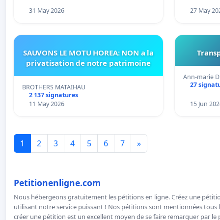
31 May 2026
27 May 20
SAUVONS LE MOTU HOREA: NON a la
Transp
privatisation de notre patrimoine
Ann-marie D
27 signat
BROTHERS MATAIHAU
2 137 signatures
11 May 2026
15 Jun 202
1
2
3
4
5
6
7
»
Petitionenligne.com
Nous hébergeons gratuitement les pétitions en ligne. Créez une pétitio
utilisant notre service puissant ! Nos pétitions sont mentionnées tous l
créer une pétition est un excellent moyen de se faire remarquer par le p