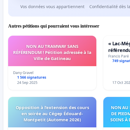
Vos données vous appartiennent
Confidentialité dès l
Autres pétitions qui pourraient vous intéresser
« Lac-Mé
NON AU TRAMWAY SANS
référend
RÉFÉRENDUM ! Pétition adressée à la
transform
Francis Paré
Ville de Gatineau
749 signa
notre terr
Dany Gravel
1 566 signatures
24 Sep 2025
17 Oct 20
Opposition à l’extension des cours
NON AU 
en soirée au Cégep Édouard-
DE PIED
Montpetit (Automne 2026)
SOINS À 
DANS