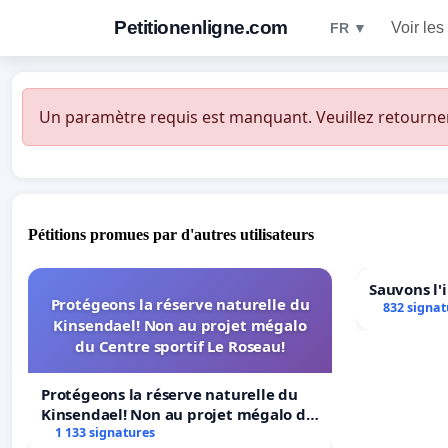
Petitionenligne.com
Voir les
FR ▼
Un paramètre requis est manquant. Veuillez retourner à
Pétitions promues par d'autres utilisateurs
Sauvons l'
Protégeons la réserve naturelle du
832 signat
Kinsendael! Non au projet mégalo
du Centre sportif Le Roseau!
Protégeons la réserve naturelle du
Kinsendael! Non au projet mégalo du
Centre sportif Le Roseau!
1 133 signatures