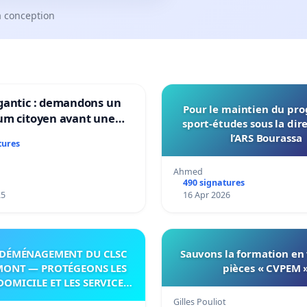
a conception
gantic : demandons un
Pour le maintien du p
um citoyen avant une
sport-études sous la dir
ation irréversible de
l’ARS Bourassa
tures
itoire »
Ahmed
490 signatures
25
16 Apr 2026
DÉMÉNAGEMENT DU CLSC
Sauvons la formation en
MONT — PROTÉGEONS LES
pièces « CVPEM 
DOMICILE ET LES SERVICES
 LES PAYS-D’EN-HAUT!
Gilles Pouliot