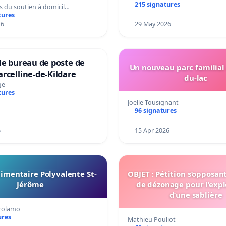
215 signatures
s du soutien à domicil…
tures
26
29 May 2026
le bureau de poste de
Un nouveau parc familial
rcelline-de-Kildare
du-lac
ge
tures
Joelle Tousignant
96 signatures
6
15 Apr 2026
imentaire Polyvalente St-
OBJET : Pétition s’opposan
Jérôme
de dézonage pour l’expl
d’une sablière
irolamo
ures
Mathieu Pouliot