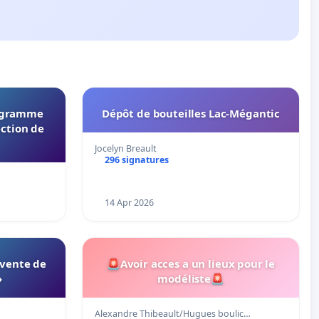
rogramme
Dépôt de bouteilles Lac-Mégantic
ection de
Jocelyn Breault
296 signatures
14 Apr 2026
 vente de
🚨Avoir acces a un lieux pour le
»
modéliste🚨
Alexandre Thibeault/Hugues boulic…