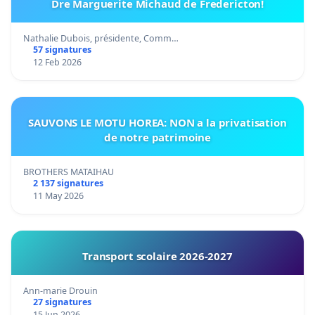
Dre Marguerite Michaud de Fredericton!
Nathalie Dubois, présidente, Comm…
57 signatures
12 Feb 2026
SAUVONS LE MOTU HOREA: NON a la privatisation
de notre patrimoine
BROTHERS MATAIHAU
2 137 signatures
11 May 2026
Transport scolaire 2026-2027
Ann-marie Drouin
27 signatures
15 Jun 2026