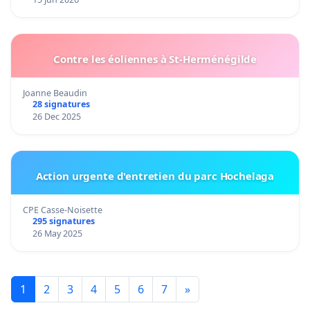
Contre les éoliennes à St-Herménégilde
Joanne Beaudin
28 signatures
26 Dec 2025
Action urgente d'entretien du parc Hochelaga
CPE Casse-Noisette
295 signatures
26 May 2025
1
2
3
4
5
6
7
»