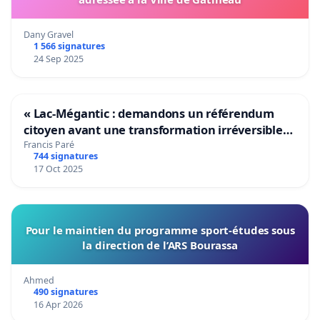
Dany Gravel
1 566 signatures
24 Sep 2025
« Lac-Mégantic : demandons un référendum
citoyen avant une transformation irréversible
de notre territoire »
Francis Paré
744 signatures
17 Oct 2025
Pour le maintien du programme sport-études sous
la direction de l’ARS Bourassa
Ahmed
490 signatures
16 Apr 2026