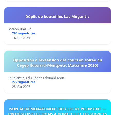
Dépôt de bouteilles Lac-Mégantic
Jocelyn Breault
296 signatures
14 Apr 2026
Opposition à l’extension des cours en soirée au
Cégep Édouard-Montpetit (Automne 2026)
Étudiant(e)s du Cégep Édouard-Mon…
272 signatures
28 Mar 2026
NON AU DÉMÉNAGEMENT DU CLSC DE PIEDMONT —
PROTÉGEONS LES SOINS À DOMICILE ET LES SERVICES