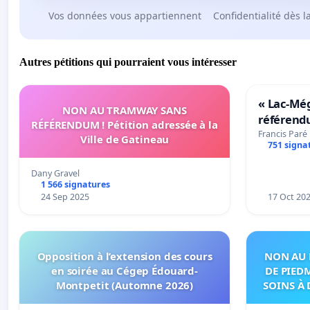
Vos données vous appartiennent
Confidentialité dès l
Autres pétitions qui pourraient vous intéresser
« Lac-Mé
NON AU TRAMWAY SANS
référend
RÉFÉRENDUM ! Pétition adressée à la
transform
Francis Paré
Ville de Gatineau
751 signa
notre terr
Dany Gravel
1 566 signatures
24 Sep 2025
17 Oct 20
Opposition à l’extension des cours
NON AU 
en soirée au Cégep Édouard-
DE PIED
Montpetit (Automne 2026)
SOINS À 
DANS