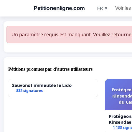
Petitionenligne.com
Voir les
FR ▼
Un paramètre requis est manquant. Veuillez retourner à
Pétitions promues par d'autres utilisateurs
Sauvons l'immeuble le Lido
Protégeon
832 signatures
Kinsenda
du Ce
Protégeons
Kinsendael
Centre spo
1 133 sign