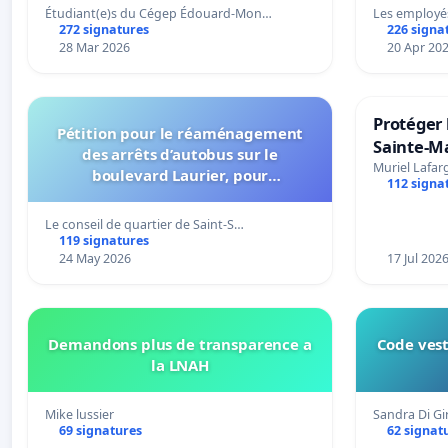
Étudiant(e)s du Cégep Édouard-Mon…
Les employé
272 signatures
226 signa
28 Mar 2026
20 Apr 20
Protéger 
Pétition pour le réaménagement
Sainte-Ma
des arrêts d’autobus sur le
Muriel Lafar
boulevard Laurier, pour
112 signa
l’installation d’abribus et pour la
connexion 805-802 à établir
Le conseil de quartier de Saint-S…
119 signatures
24 May 2026
17 Jul 202
Demandons plus de transparence a
Code vest
la LNAH
Mike lussier
Sandra Di G
69 signatures
62 signat