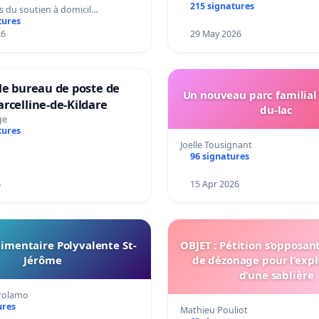
215 signatures
s du soutien à domicil…
tures
26
29 May 2026
le bureau de poste de
Un nouveau parc familial
rcelline-de-Kildare
du-lac
ge
tures
Joelle Tousignant
96 signatures
6
15 Apr 2026
imentaire Polyvalente St-
OBJET : Pétition s’opposan
Jérôme
de dézonage pour l’expl
d’une sablière
irolamo
ures
Mathieu Pouliot