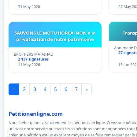
31 May 2026
27 May 20
SAUVONS LE MOTU HOREA: NON a la
Transp
privatisation de notre patrimoine
Ann-marie D
27 signat
BROTHERS MATAIHAU
2 137 signatures
11 May 2026
15 Jun 202
1
2
3
4
5
6
7
»
Petitionenligne.com
Nous hébergeons gratuitement les pétitions en ligne. Créez une pétitio
utilisant notre service puissant ! Nos pétitions sont mentionnées tous l
créer une pétition est un excellent moyen de se faire remarquer par le p