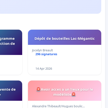
rogramme
Dépôt de bouteilles Lac-Mégantic
ection de
Jocelyn Breault
296 signatures
14 Apr 2026
 vente de
🚨Avoir acces a un lieux pour le
»
modéliste🚨
Alexandre Thibeault/Hugues boulic…