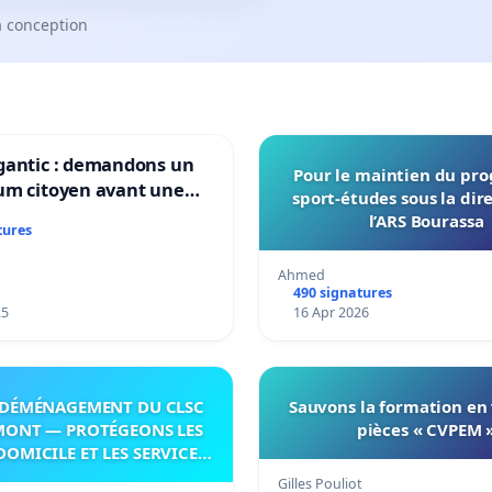
a conception
gantic : demandons un
Pour le maintien du p
um citoyen avant une
sport-études sous la dir
ation irréversible de
l’ARS Bourassa
tures
itoire »
Ahmed
490 signatures
25
16 Apr 2026
DÉMÉNAGEMENT DU CLSC
Sauvons la formation en
MONT — PROTÉGEONS LES
pièces « CVPEM 
DOMICILE ET LES SERVICES
 LES PAYS-D’EN-HAUT!
Gilles Pouliot