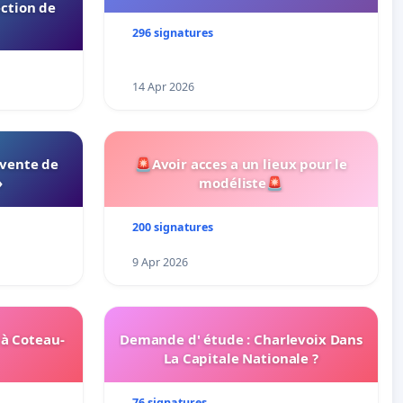
ection de
296 signatures
14 Apr 2026
 vente de
🚨Avoir acces a un lieux pour le
»
modéliste🚨
200 signatures
9 Apr 2026
 à Coteau-
Demande d' étude : Charlevoix Dans
La Capitale Nationale ?
76 signatures