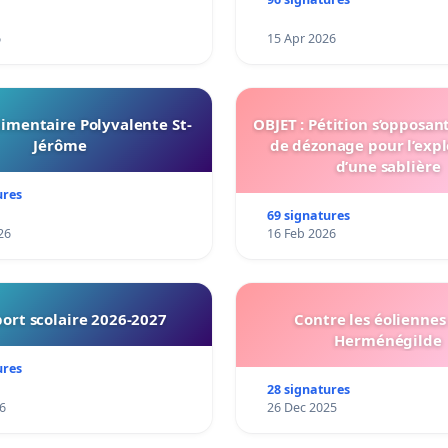
6
15 Apr 2026
imentaire Polyvalente St-
OBJET : Pétition s’opposan
Jérôme
de dézonage pour l’expl
d’une sablière
ures
69 signatures
26
16 Feb 2026
ort scolaire 2026-2027
Contre les éoliennes 
Herménégilde
ures
28 signatures
6
26 Dec 2025