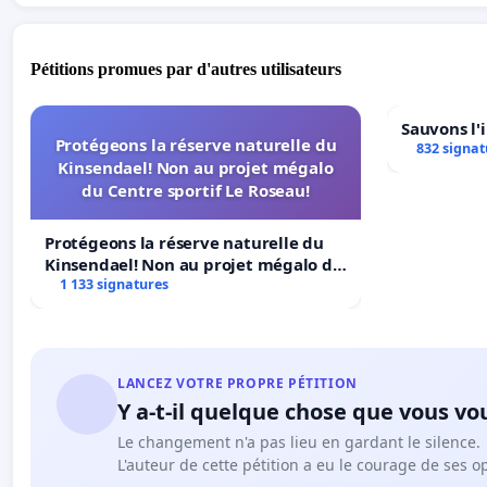
Pétitions promues par d'autres utilisateurs
Sauvons l'
Protégeons la réserve naturelle du
832 signat
Kinsendael! Non au projet mégalo
du Centre sportif Le Roseau!
Protégeons la réserve naturelle du
Kinsendael! Non au projet mégalo du
Centre sportif Le Roseau!
1 133 signatures
LANCEZ VOTRE PROPRE PÉTITION
Y a-t-il quelque chose que vous vo
Le changement n'a pas lieu en gardant le silence.
L'auteur de cette pétition a eu le courage de ses o