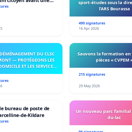
um citoyen avant une
sport-études sous la dir
ation irréversible de
tures
l’ARS Bourassa
itoire »
490 signatures
25
16 Apr 2026
DÉMÉNAGEMENT DU CLSC
Sauvons la formation en
MONT — PROTÉGEONS LES
pièces « CVPEM 
DOMICILE ET LES SERVICES
 LES PAYS-D’EN-HAUT!
215 signatures
tures
26
29 May 2026
le bureau de poste de
Un nouveau parc familial
rcelline-de-Kildare
du-lac
tures
96 signatures