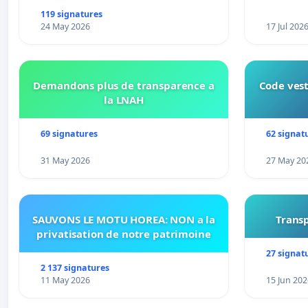
connexion 805-802 à établir
119 signatures
24 May 2026
17 Jul 202
Demandons plus de transparence a
Code vest
la LNAH
69 signatures
62 signat
31 May 2026
27 May 20
SAUVONS LE MOTU HOREA: NON a la
Transp
privatisation de notre patrimoine
27 signat
2 137 signatures
11 May 2026
15 Jun 202