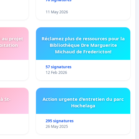
11 May 2026
t au projet
Réclamez plus de ressources pour la
oitation
Bibliothèque Dre Marguerite
Michaud de Fredericton!
57 signatures
12 Feb 2026
à St-
Action urgente d'entretien du parc
Hochelaga
295 signatures
26 May 2025