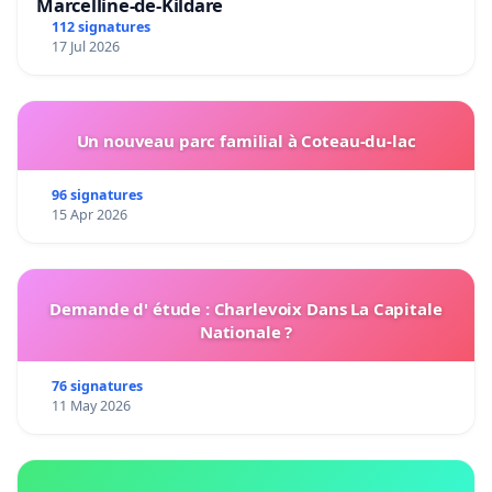
Marcelline-de-Kildare
112 signatures
17 Jul 2026
Un nouveau parc familial à Coteau-du-lac
96 signatures
15 Apr 2026
Demande d' étude : Charlevoix Dans La Capitale
Nationale ?
76 signatures
11 May 2026