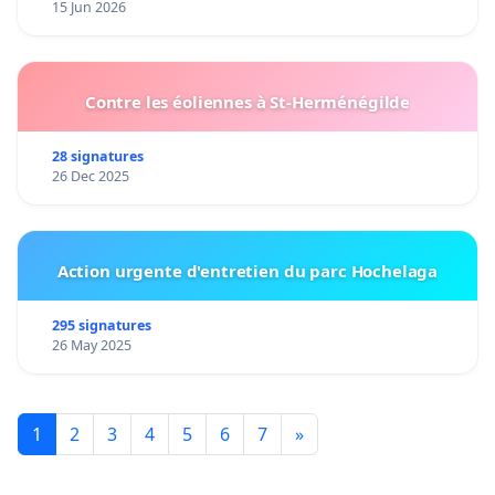
15 Jun 2026
Contre les éoliennes à St-Herménégilde
28 signatures
26 Dec 2025
Action urgente d'entretien du parc Hochelaga
295 signatures
26 May 2025
1
2
3
4
5
6
7
»