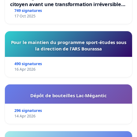
citoyen avant une transformation irréversible
de notre territoire »
749 signatures
17 Oct 2025
Pour le maintien du programme sport-études sous
la direction de l’ARS Bourassa
490 signatures
16 Apr 2026
Dépôt de bouteilles Lac-Mégantic
296 signatures
14 Apr 2026