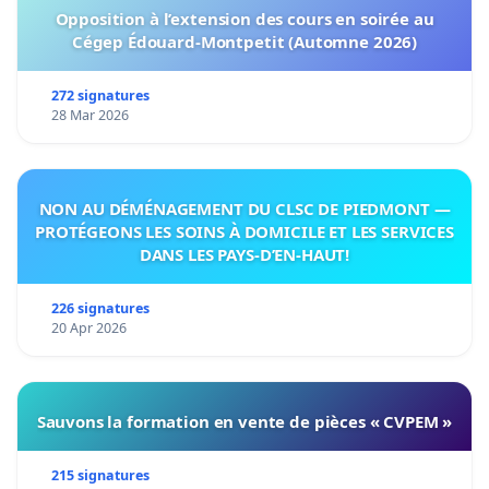
Opposition à l’extension des cours en soirée au
Cégep Édouard-Montpetit (Automne 2026)
272 signatures
28 Mar 2026
NON AU DÉMÉNAGEMENT DU CLSC DE PIEDMONT —
PROTÉGEONS LES SOINS À DOMICILE ET LES SERVICES
DANS LES PAYS-D’EN-HAUT!
226 signatures
20 Apr 2026
Sauvons la formation en vente de pièces « CVPEM »
215 signatures