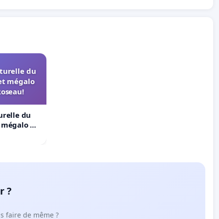
turelle du
et mégalo
Roseau!
urelle du
t mégalo du
r ?
ous faire de même ?