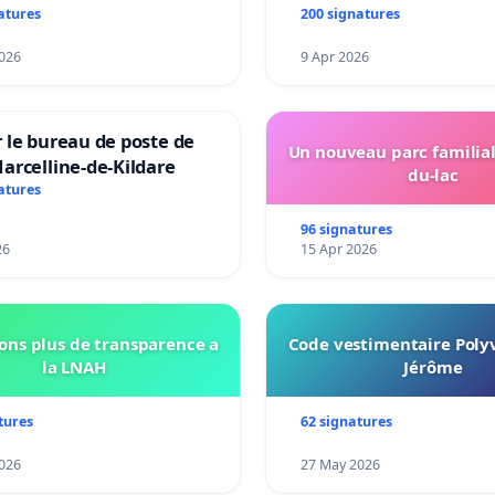
atures
200 signatures
026
9 Apr 2026
 le bureau de poste de
Un nouveau parc familial
arcelline-de-Kildare
du-lac
atures
96 signatures
26
15 Apr 2026
ns plus de transparence a
Code vestimentaire Polyv
la LNAH
Jérôme
tures
62 signatures
026
27 May 2026