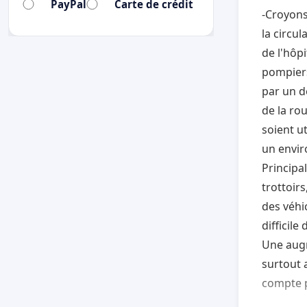
PayPal
Carte de crédit
-Croyons
la circu
de l'hôp
pompiers
par un d
de la rou
soient ut
un envir
Principa
trottoir
des véhic
difficile
Une augm
surtout 
compte p