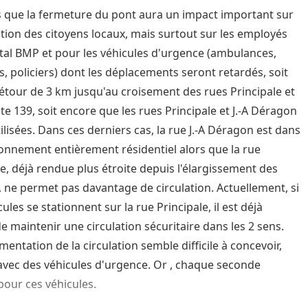
 que la fermeture du pont aura un impact important sur
lation des citoyens locaux, mais surtout sur les employés
ital BMP et pour les véhicules d'urgence (ambulances,
, policiers) dont les déplacements seront retardés, soit
étour de 3 km jusqu'au croisement des rues Principale et
te 139, soit encore que les rues Principale et J.-A Déragon
ilisées. Dans ces derniers cas, la rue J.-A Déragon est dans
onnement entièrement résidentiel alors que la rue
le, déjà rendue plus étroite depuis l'élargissement des
s, ne permet pas davantage de circulation. Actuellement, si
ules se stationnent sur la rue Principale, il est déjà
 de maintenir une circulation sécuritaire dans les 2 sens.
entation de la circulation semble difficile à concevoir,
avec des véhicules d'urgence. Or , chaque seconde
our ces véhicules.