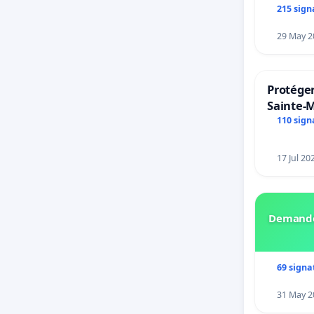
215 sign
29 May 2
Protéger
Sainte-M
110 sign
17 Jul 20
Demando
69 signa
31 May 2