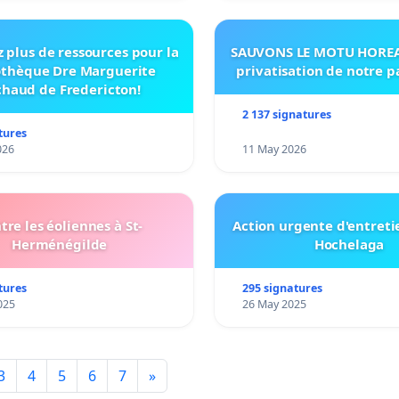
 plus de ressources pour la
SAUVONS LE MOTU HOREA:
othèque Dre Marguerite
privatisation de notre 
haud de Fredericton!
2 137 signatures
tures
026
11 May 2026
tre les éoliennes à St-
Action urgente d'entreti
Herménégilde
Hochelaga
tures
295 signatures
025
26 May 2025
3
4
5
6
7
»