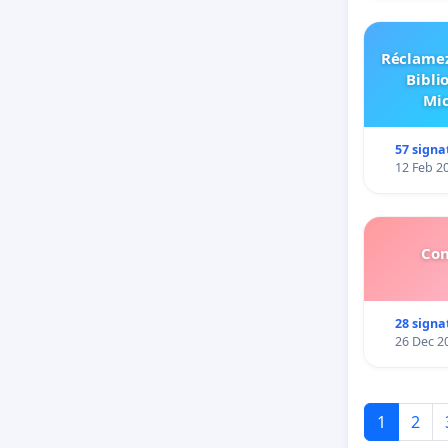
Réclamez
Bibli
Mic
57 signa
12 Feb 2
Con
28 signa
26 Dec 2
1
2