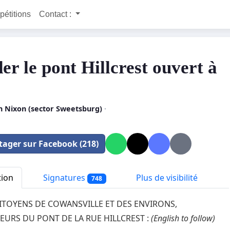
 pétitions
Contact :
er le pont Hillcrest ouvert à
!
n Nixon (sector Sweetsburg)
·
tager sur Facebook (218)
tion
Signatures
Plus de visibilité
748
ITOYENS DE COWANSVILLE ET DES ENVIRONS,
TEURS DU PONT DE LA RUE HILLCREST :
(English to follow)