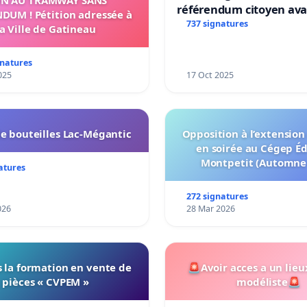
s for cyclists on these same congested streets.
référendum citoyen av
DUM ! Pétition adressée à
transformation irrévers
737 signatures
la Ville de Gatineau
ss whereof, we have signed:
notre territoire »
gnatures
025
17 Oct 2025
e bouteilles Lac-Mégantic
Opposition à l’extension
en soirée au Cégep É
Montpetit (Automne
atures
272 signatures
026
28 Mar 2026
 la formation en vente de
🚨Avoir acces a un lieu
pièces « CVPEM »
modéliste🚨