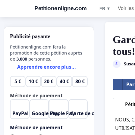
Petitionenligne.com
Voir les
FR ▼
Publicité payante
Gard
Petitionenligne.com fera la
tous
promotion de cette pétition auprès
de
3,000
personnes.
Susa
S
Apprendre encore plus...
5 €
10 €
20 €
40 €
80 €
Par
Méthode de paiement
Péti
PayPal
Google Pay
Apple Pay
Carte de crédit
NOUS, C
Méthode de paiement
UTILISA