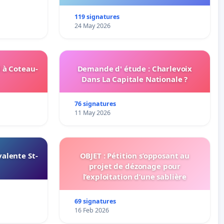
l’installation d’abribus et pour la
connexion 805-802 à établir
119 signatures
24 May 2026
 à Coteau-
Demande d' étude : Charlevoix
Dans La Capitale Nationale ?
76 signatures
11 May 2026
alente St-
OBJET : Pétition s’opposant au
projet de dézonage pour
l’exploitation d’une sablière
69 signatures
16 Feb 2026