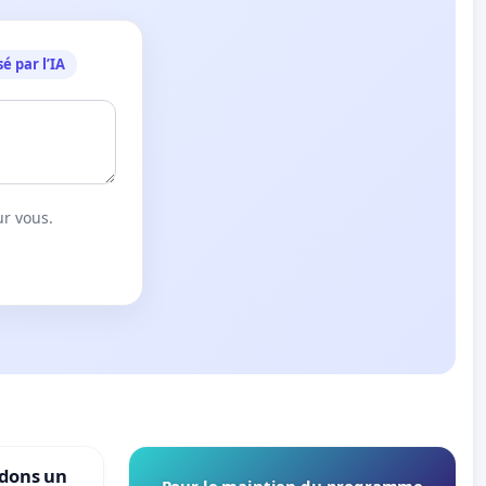
é par l’IA
ur vous.
ndons un
Pour le maintien du programme