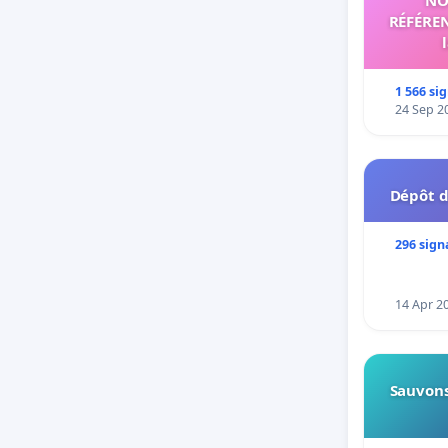
dangerou
RÉFÉREN
In witne
1 566 si
24 Sep 2
Dépôt d
296 sign
14 Apr 2
Sauvons