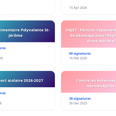
6
15 Apr 2026
imentaire Polyvalente St-
OBJET : Pétition s’opposan
Jérôme
de dézonage pour l’expl
d’une sablière
ures
69 signatures
26
16 Feb 2026
ort scolaire 2026-2027
Contre les éoliennes 
Herménégilde
ures
28 signatures
6
26 Dec 2025