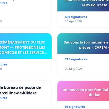
ation irréversible de
tures
l’ARS Bourassa
itoire »
490 signatures
25
16 Apr 2026
DÉMÉNAGEMENT DU CLSC
Sauvons la formation en
MONT — PROTÉGEONS LES
pièces « CVPEM 
DOMICILE ET LES SERVICES
 LES PAYS-D’EN-HAUT!
215 signatures
tures
26
29 May 2026
le bureau de poste de
Un nouveau parc familial
rcelline-de-Kildare
du-lac
tures
96 signatures