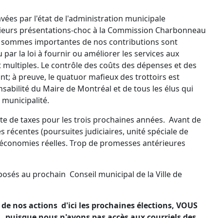
ées par l'état de l'administration municipale
plusieurs présentations-choc à la Commission Charbonneau
 des sommes importantes de nos contributions sont
par la loi à fournir ou améliorer les services aux
t multiples. Le contrôle des coûts des dépenses et des
t; à preuve, le quatuor mafieux des trottoirs est
nsabilité du Maire de Montréal et de tous les élus qui
 municipalité.
e de taxes pour les trois prochaines années. Avant de
récentes (poursuites judiciaires, unité spéciale de
es économies réelles. Trop de promesses antérieures
osés au prochain Conseil municipal de la Ville de
e nos actions d'ici les prochaines élections, VOUS
isque nous n'avons pas accès aux courriels des