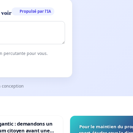
Propulsé par l’IA
 voir
on percutante pour vous.
a conception
gantic : demandons un
Pour le maintien du p
um citoyen avant une
sport-études sous la dir