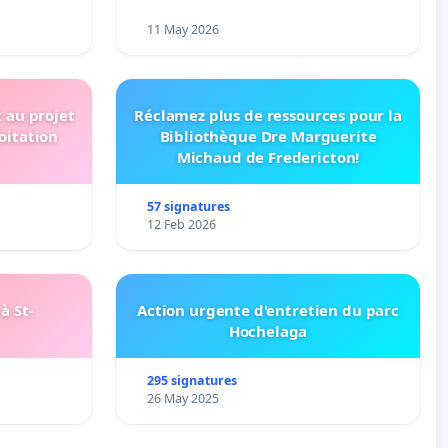
11 May 2026
t au projet
Réclamez plus de ressources pour la
oitation
Bibliothèque Dre Marguerite
Michaud de Fredericton!
57 signatures
12 Feb 2026
à St-
Action urgente d'entretien du parc
Hochelaga
295 signatures
26 May 2025