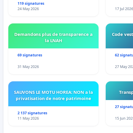
connexion 805-802 à établir
119 signatures
24 May 2026
17 Jul 202
Demandons plus de transparence a
Code vest
la LNAH
69 signatures
62 signat
31 May 2026
27 May 20
SAUVONS LE MOTU HOREA: NON a la
Transp
privatisation de notre patrimoine
27 signat
2 137 signatures
11 May 2026
15 Jun 202