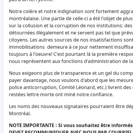
Notre colère et notre indignation sont fortement aggrav
montréalaise. Une partie de celle-ci a été l'objet de 
sur la collusion et la corruption de nos institutions:
détournées illégalement et ne servent pas tel que prévu 
citoyens. Les autres sources de nos insatisfactions son
immobilisations demeure à ce jour nettement insuffisan
toujours à l'oeuvre! C'est pourtant là la première respo
nous représentent aux fonctions d'administration de la
Nous exigeons plus de transparence et un gel du compt
payer davantage, nous voulons d'abord que les mesures 
police anticorruption, Comité Léonard, etc.) livrent d
restées lettre morte ont miné notre confiance.
Les noms des nouveaux signataires pourraient être dép
Montréal.
NOTE IMPORTANTE : Si vous souhaitez être informés d
DEVEZ RECOMMUNIQUER AVEC NOUS PAR COURRIEL, pu