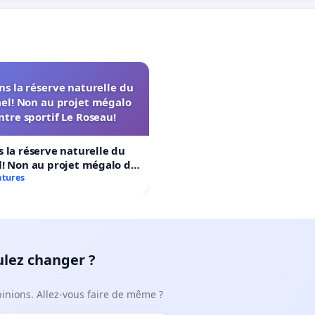
s la réserve naturelle du
el! Non au projet mégalo
ntre sportif Le Roseau!
 la réserve naturelle du
! Non au projet mégalo du
rtif Le Roseau!
atures
ulez changer ?
pinions. Allez-vous faire de même ?