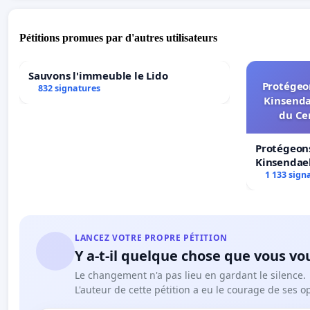
Pétitions promues par d'autres utilisateurs
Sauvons l'immeuble le Lido
Protégeon
832 signatures
Kinsenda
du Ce
Protégeons
Kinsendael
Centre spo
1 133 sign
LANCEZ VOTRE PROPRE PÉTITION
Y a-t-il quelque chose que vous vo
Le changement n'a pas lieu en gardant le silence.
L'auteur de cette pétition a eu le courage de ses o