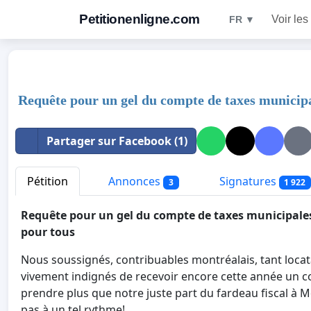
Petitionenligne.com
Voir les
FR ▼
Requête pour un gel du compte de taxes municip
Partager sur Facebook (1)
Pétition
Annonces
Signatures
3
1 922
Requête pour un gel du compte de taxes municipal
pour tous
Nous soussignés, contribuables montréalais, tant loc
vivement indignés de recevoir encore cette année un c
prendre plus que notre juste part du fardeau fiscal à 
pas à un tel rythme!