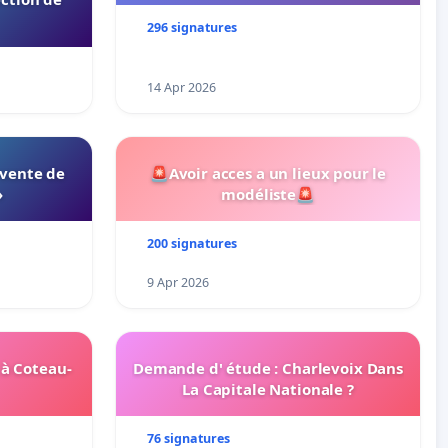
296 signatures
14 Apr 2026
 vente de
🚨Avoir acces a un lieux pour le
»
modéliste🚨
200 signatures
9 Apr 2026
 à Coteau-
Demande d' étude : Charlevoix Dans
La Capitale Nationale ?
76 signatures