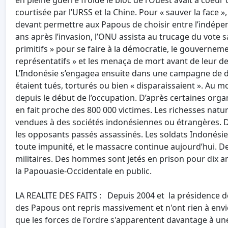
en pleine guerre froide le bloc de l’Ouest avait à coeur 
courtisée par l’URSS et la Chine. Pour « sauver la face 
devant permettre aux Papous de choisir entre l’indépen
ans après l’invasion, l’ONU assista au trucage du vote s
primitifs » pour se faire à la démocratie, le gouvernem
représentatifs » et les menaça de mort avant de leur de
L’Indonésie s’engagea ensuite dans une campagne de de
étaient tués, torturés ou bien « disparaissaient ». Au 
depuis le début de l’occupation. D’après certaines organ
en fait proche des 800 000 victimes. Les richesses naturel
vendues à des sociétés indonésiennes ou étrangères. De
les opposants passés assassinés. Les soldats Indonésien
toute impunité, et le massacre continue aujourd’hui. Des
militaires. Des hommes sont jetés en prison pour dix a
la Papouasie-Occidentale en public.
LA REALITE DES FAITS : Depuis 2004 et la présidence d
des Papous ont repris massivement et n'ont rien à envi
que les forces de l'ordre s'apparentent davantage à un