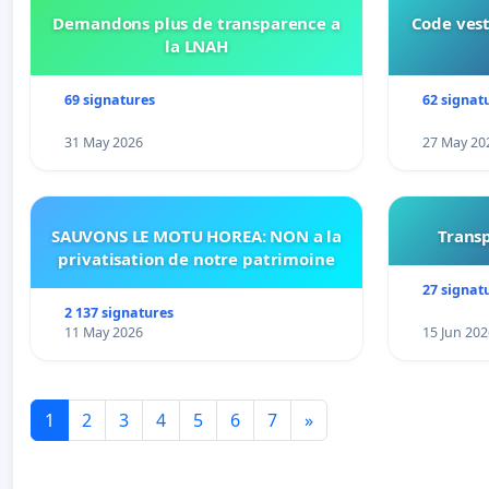
Demandons plus de transparence a
Code vest
la LNAH
69 signatures
62 signat
31 May 2026
27 May 20
SAUVONS LE MOTU HOREA: NON a la
Transp
privatisation de notre patrimoine
27 signat
2 137 signatures
11 May 2026
15 Jun 202
1
2
3
4
5
6
7
»