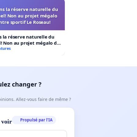
gnore-en-papouasie-occidentale
s la réserve naturelle du
5/vive-la-papouasie-libre
el! Non au projet mégalo
ntre sportif Le Roseau!
.N.U., de faire tout ce qu'il convient pour que des
 en West Papua afin que ce peuple mélanésien puisse
 la réserve naturelle du
ans la dignité.
! Non au projet mégalo du
rtif Le Roseau!
atures
e l'O.N.U., à l'expression de ma considération distinguée
ulez changer ?
pinions. Allez-vous faire de même ?
Propulsé par l’IA
 voir