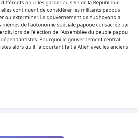
 différents pour les garder au sein de la République
 elles continuent de considérer les militants papous
ter ou exterminer. Le gouvernement de Yudhoyono a
s mêmes de l'autonomie spéciale papoue consacrée par
nterdit, lors de l'élection de l'Assemblée du peuple papou
 indépendantistes. Pourquoi le gouvernement central
tes alors qu'il l'a pourtant fait à Atjeh avec les anciens
 appartenait l'actuel gouverneur de cette province du
e le développement de la Papouasie ? Pourquoi le
ropres citoyens employés par la société FREEPORT afin
iations du contrat d'exploitation de la multinationale
ent et le peuple indonésien en Papouasie obtiennent
e ? Il est pour le moins intriguant que FREEPORT soit
autres minerais précieux mais ne soit soumise qu'à une
el est le destin d'un pays stupide dont le propre
anger" que de défenseur des intérêts nationaux et de