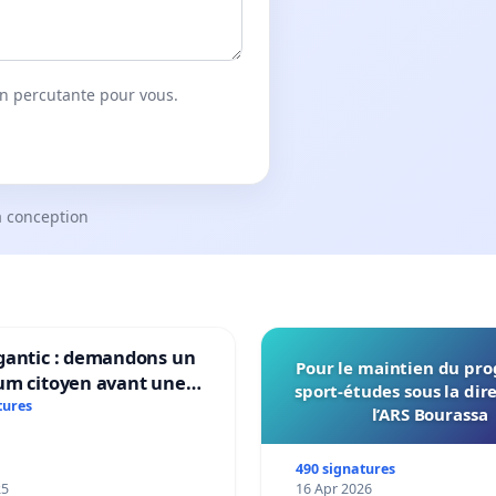
on percutante pour vous.
a conception
gantic : demandons un
Pour le maintien du p
um citoyen avant une
sport-études sous la dir
ation irréversible de
tures
l’ARS Bourassa
itoire »
490 signatures
25
16 Apr 2026