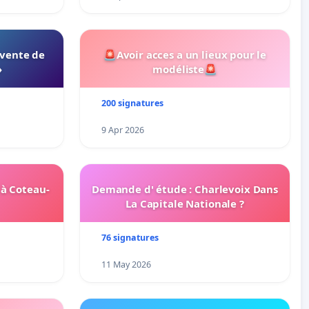
 vente de
🚨Avoir acces a un lieux pour le
»
modéliste🚨
200 signatures
9 Apr 2026
 à Coteau-
Demande d' étude : Charlevoix Dans
La Capitale Nationale ?
76 signatures
11 May 2026