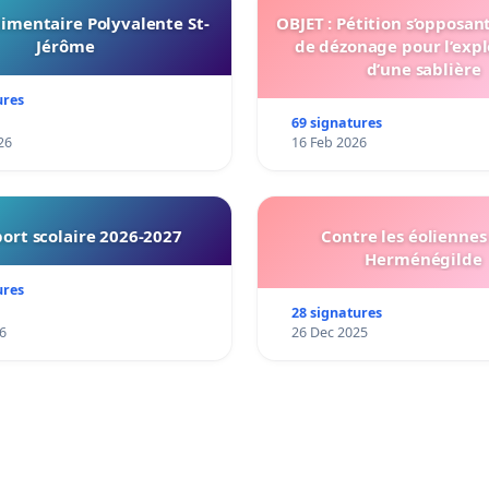
imentaire Polyvalente St-
OBJET : Pétition s’opposan
Jérôme
de dézonage pour l’expl
d’une sablière
ures
69 signatures
26
16 Feb 2026
ort scolaire 2026-2027
Contre les éoliennes 
Herménégilde
ures
28 signatures
6
26 Dec 2025