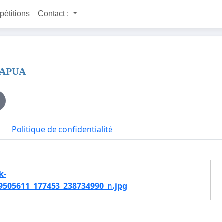
 pétitions
Contact :
PAPUA
Politique de confidentialité
k-
9505611_177453_238734990_n.jpg