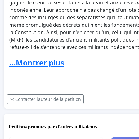
gagner le cœur de ses enfants à la peau et aux cheveux
indonésienne. Leur approche n'a pas changé d'un iota :
comme des insurgés ou des séparatistes qu'il faut ma
même promulgué des décrets qui nient les fondement
la Constitution. Ainsi, pour n'en citer qu'un, celui qui i
(MRP), les candidatures d'anciens militants politiques
refuse-t-il de s'entendre avec ces militants indépendantis
combattants du GAM [Mouvement de l'Atjeh libre auquel
...Montrer plus
nord de l'île de Sumatra] ?
Nous sommes en droit de nous demander : à qui profit
gouvernement refuse-t-il de soutenir la lutte de ses p
qu'ils obtiennent un salaire décent ? Quand les renégoc
FREEPORT vont-elles commencer afin que le gouvernem
une juste part des revenus de cette exploitation minièr
Contacter l’auteur de la pétition
assise sur une montagne d'or, de cuivre, d'argent et d'
taxe de 1 %, au même titre que le gravier et le sable ! T
gouvernement fait davantage figure de "comprador-étr
Pétitions promues par d'autres utilisateurs
ses citoyens.
Cette pétition est tirée à partir des liens suivants :