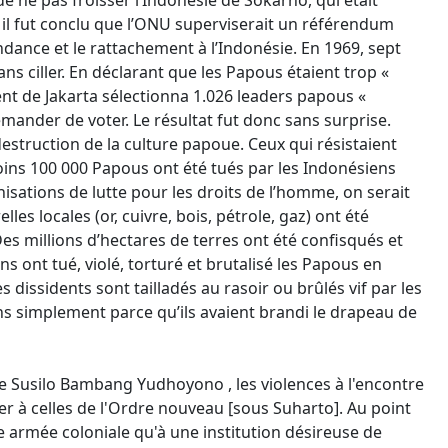
de ne pas froisser l’Indonésie de Sokarno, qui était
», il fut conclu que l’ONU superviserait un référendum
dance et le rattachement à l’Indonésie. En 1969, sept
ans ciller. En déclarant que les Papous étaient trop «
ent de Jakarta sélectionna 1.026 leaders papous «
mander de voter. Le résultat fut donc sans surprise.
struction de la culture papoue. Ceux qui résistaient
moins 100 000 Papous ont été tués par les Indonésiens
isations de lutte pour les droits de l’homme, on serait
les locales (or, cuivre, bois, pétrole, gaz) ont été
s millions d’hectares de terres ont été confisqués et
s ont tué, violé, torturé et brutalisé les Papous en
 dissidents sont tailladés au rasoir ou brûlés vif par les
ns simplement parce qu’ils avaient brandi le drapeau de
e Susilo Bambang Yudhoyono , les violences à l'encontre
er à celles de l'Ordre nouveau [sous Suharto]. Au point
e armée coloniale qu'à une institution désireuse de