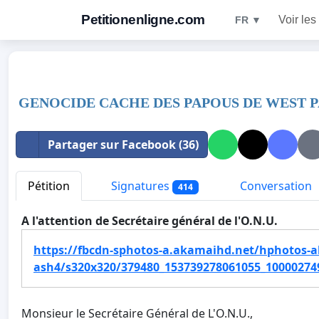
Petitionenligne.com
Voir les
FR ▼
GENOCIDE CACHE DES PAPOUS DE WEST 
Partager sur Facebook (36)
Pétition
Signatures
Conversation
414
A l'attention de Secrétaire général de l'O.N.U.
https://fbcdn-sphotos-a.akamaihd.net/hphotos-a
ash4/s320x320/379480_153739278061055_10000274
Monsieur le Secrétaire Général de L'O.N.U.,