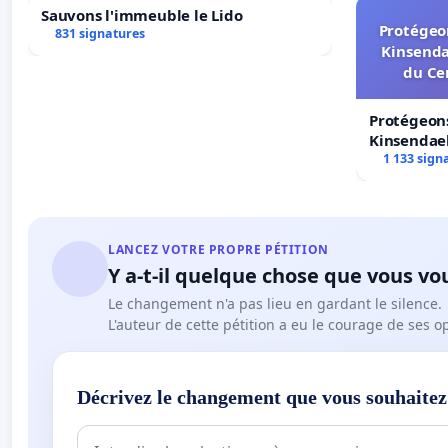
Sauvons l'immeuble le Lido
http://www.jakouiller.com/2006/07/29/un-genocide-i
Protégeon
831 signatures
http://www.courrierinternational.com/article/2011/11/1
Kinsenda
du Ce
Je vous saurais gré, Monsieur le Scrétaire Général de l'O
élections libres et sans contraintes soient organisées
Protégeons
accéder à son indépendance sans effusions de sang et d
Kinsendael
Centre spo
1 133 sign
Je vous prie de croire, Monsieur le Secrétaire Général d
et de mes sincères salutations.
LANCEZ VOTRE PROPRE PÉTITION
Y a-t-il quelque chose que vous vo
Le changement n'a pas lieu en gardant le silence.
L'auteur de cette pétition a eu le courage de ses o
Décrivez le changement que vous souhaitez