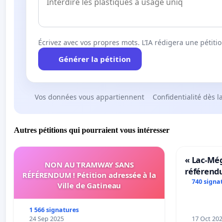
Écrivez avec vos propres mots. L’IA rédigera une pétiti
Générer la pétition
Vos données vous appartiennent
Confidentialité dès l
Autres pétitions qui pourraient vous intéresser
« Lac-Mé
NON AU TRAMWAY SANS
référend
RÉFÉRENDUM ! Pétition adressée à la
transform
740 signa
Ville de Gatineau
notre terr
1 566 signatures
24 Sep 2025
17 Oct 20