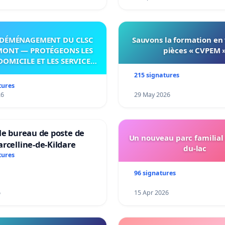
DÉMÉNAGEMENT DU CLSC
Sauvons la formation en
MONT — PROTÉGEONS LES
pièces « CVPEM 
DOMICILE ET LES SERVICES
 LES PAYS-D’EN-HAUT!
215 signatures
tures
26
29 May 2026
le bureau de poste de
Un nouveau parc familial
rcelline-de-Kildare
du-lac
tures
96 signatures
6
15 Apr 2026