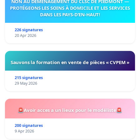
NON AU DÉMÉNAGEMENT DU CLSC DE PIEDMONT —
PROTÉGEONS LES SOINS À DOMICILE ET LES SERVICES
DANS LES PAYS-D’EN-HAUT!
226 signatures
20 Apr 2026
Sauvons la formation en vente de pièces « CVPEM »
215 signatures
29 May 2026
🚨Avoir acces a un lieux pour le modéliste🚨
200 signatures
9 Apr 2026