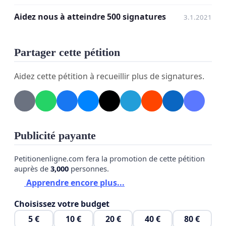
(H2) :
Aidez nous à atteindre 500 signatures
3.1.2021
- Qui a un score (H2 : 47.95) total presqu’équivalent
à celle de la halde Sud (H1 :
Partager cette pétition
48.76).
Aidez cette pétition à recueillir plus de signatures.
- Qui se démarque de la halde Sud (H1) par un
score plus fort au niveau
environnement et socio-économique.
Publicité payante
- Qui fait partie des variantes retenues par MFQ
comme site de halde à stérile, donc viable
Petitionenligne.com fera la promotion de cette pétition
auprès de
3,000
personnes.
économiquement et réalisable au point de vue
Apprendre encore plus...
technique.
Choisissez votre budget
Le lac Carotte dans son entièreté est aussi une
5 €
10 €
20 €
40 €
80 €
autre option :