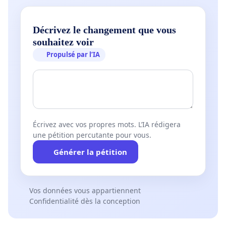
choix prennent en compte la qualité de vie de la
population de Fermont, incluant ceux résidant au
Décrivez le changement que vous
souhaitez voir
Lac Daigle. Nous habitons cette région, nos
Propulsé par l’IA
préoccupations sont légitimes et doivent être
entendues.
*Un courriel provenant de pétition en ligne vous
Écrivez avec vos propres mots. L’IA rédigera
sera envoyé suite à votre signature, pour que celle-
une pétition percutante pour vous.
ci soit valide vous devez confirmer que vous avez
Générer la pétition
signé la pétition.
Vos données vous appartiennent
Confidentialité dès la conception