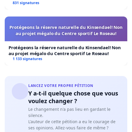
A) D’éloigner la halde à stérile à 5.2 km du lac Daigle
831 signatures
et ainsi amoindrir énormément les nuisances dues
au bruit, à la poussière et au paysage.
Protégeons la réserve naturelle du Kinsendael! Non
B) Que la halde à stérile soit dans le même bassin
au projet mégalo du Centre sportif Le Roseau!
versant que tout le reste des installations de la
Protégeons la réserve naturelle du Kinsendael! Non
mine, donc éliminer le risque de contamination de
au projet mégalo du Centre sportif Le Roseau!
l’eau potable des résidents du lac Daigle.
1 133 signatures
C) De rapprocher la halde des installations de MFQ,
donc de diminuer la distance de halage et par le fait
même diminuer les gaz à effets de serre produits
LANCEZ VOTRE PROPRE PÉTITION
Y a-t-il quelque chose que vous
par les camions de transport du stérile.
voulez changer ?
Si la minière MFQ veut réellement que son projet et
Le changement n'a pas lieu en gardant le
ceux à venir (achat du site minier de Alderon que
silence.
L'auteur de cette pétition a eu le courage de
MFQ pense peut-être exploiter) aient une
ses opinions. Allez-vous faire de même ?
acceptabilité sociale, elle devra s’assurer que ses