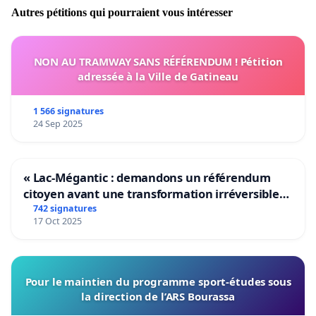
Autres pétitions qui pourraient vous intéresser
NON AU TRAMWAY SANS RÉFÉRENDUM ! Pétition
adressée à la Ville de Gatineau
1 566 signatures
24 Sep 2025
« Lac-Mégantic : demandons un référendum
citoyen avant une transformation irréversible
de notre territoire »
742 signatures
17 Oct 2025
Pour le maintien du programme sport-études sous
la direction de l’ARS Bourassa