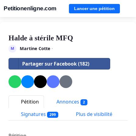
Petitionenligne.com
Lancer une pétition
Halde à stérile MFQ
Martine Cotte
·
M
Partager sur Facebook (182)
Pétition
Annonces
2
Signatures
Plus de visibilité
299
Pétition