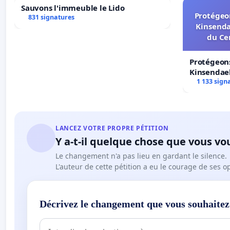
Sauvons l'immeuble le Lido
Protégeon
831 signatures
Kinsenda
du Ce
Protégeons
Kinsendael
Centre spo
1 133 sign
LANCEZ VOTRE PROPRE PÉTITION
Y a-t-il quelque chose que vous vo
Le changement n'a pas lieu en gardant le silence.
L'auteur de cette pétition a eu le courage de ses o
Décrivez le changement que vous souhaitez