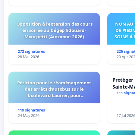
Opposition à l’extension des cours
NON AU 
en soirée au Cégep Édouard-
DE PIED
Montpetit (Automne 2026)
SOINS À 
DANS
272 signatures
226 signa
28 Mar 2026
20 Apr 20
Protéger 
Pétition pour le réaménagement
Sainte-Ma
des arrêts d’autobus sur le
111 signa
boulevard Laurier, pour
l’installation d’abribus et pour la
connexion 805-802 à établir
119 signatures
24 May 2026
17 Jul 202