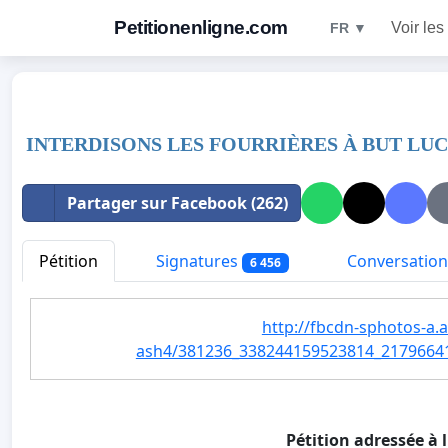
Petitionenligne.com
Voir les
FR ▼
INTERDISONS LES FOURRIÈRES À BUT LU
Partager sur Facebook (262)
Pétition
Signatures
Conversation
6 456
http://fbcdn-sphotos-a.
ash4/381236_338244159523814_21796641
Pétition adressée à 