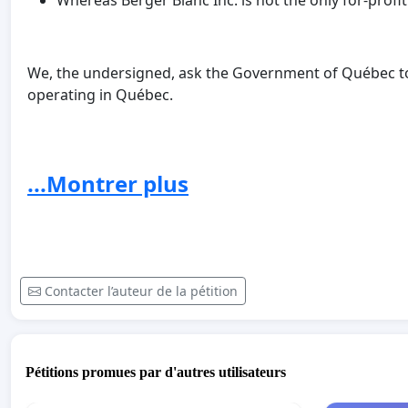
Whereas Berger Blanc Inc. is not the only for-profit
We, the undersigned, ask the Government of Québec to p
operating in Québec.
www.bergerblanccruelty.com
www.spacanada.org
...Montrer plus
Contacter l’auteur de la pétition
Pétitions promues par d'autres utilisateurs