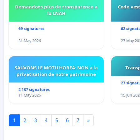
Demandons plus de transparence a
Code vest
la LNAH
69 signatures
62 signat
31 May 2026
27 May 20
SAUVONS LE MOTU HOREA: NON a la
Transp
privatisation de notre patrimoine
27 signat
2 137 signatures
11 May 2026
15 Jun 202
1
2
3
4
5
6
7
»