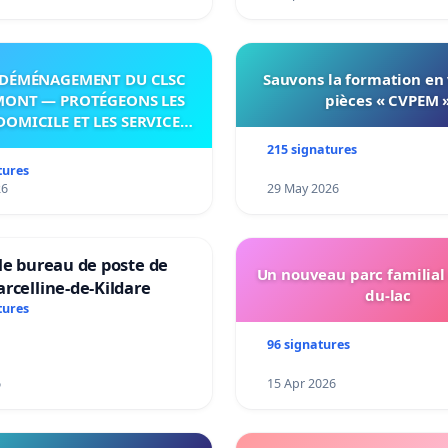
DÉMÉNAGEMENT DU CLSC
Sauvons la formation en
MONT — PROTÉGEONS LES
pièces « CVPEM 
DOMICILE ET LES SERVICES
 LES PAYS-D’EN-HAUT!
215 signatures
tures
26
29 May 2026
le bureau de poste de
Un nouveau parc familial
rcelline-de-Kildare
du-lac
tures
96 signatures
6
15 Apr 2026