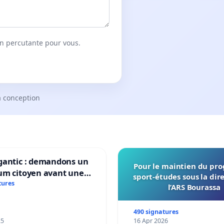
on percutante pour vous.
a conception
gantic : demandons un
Pour le maintien du p
um citoyen avant une
sport-études sous la dir
ation irréversible de
tures
l’ARS Bourassa
itoire »
490 signatures
25
16 Apr 2026