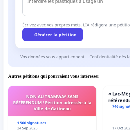
Écrivez avec vos propres mots. L’IA rédigera une pétiti
Générer la pétition
Vos données vous appartiennent
Confidentialité dès l
Autres pétitions qui pourraient vous intéresser
« Lac-Mé
NON AU TRAMWAY SANS
référend
RÉFÉRENDUM ! Pétition adressée à la
transform
746 signa
Ville de Gatineau
notre terr
1 566 signatures
24 Sep 2025
17 Oct 20