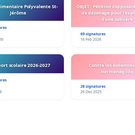
imentaire Polyvalente St-
OBJET : Pétition s’opposan
Jérôme
de dézonage pour l’expl
d’une sablière
ures
69 signatures
26
16 Feb 2026
ort scolaire 2026-2027
Contre les éoliennes 
Herménégilde
ures
28 signatures
6
26 Dec 2025