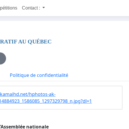
 pétitions
Contact :
CRATIF AU QUÉBEC
Politique de confidentialité
akamaihd.net/hphotos-ak-
4884923_1586085_1297329798_n.jpg?dl=1
l'Assemblée nationale