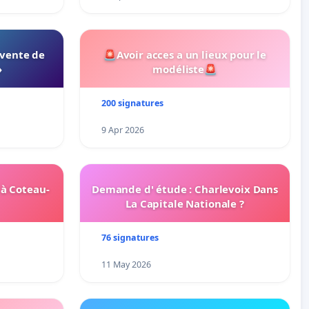
 vente de
🚨Avoir acces a un lieux pour le
»
modéliste🚨
200 signatures
9 Apr 2026
 à Coteau-
Demande d' étude : Charlevoix Dans
La Capitale Nationale ?
76 signatures
11 May 2026