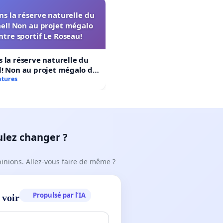
s la réserve naturelle du
el! Non au projet mégalo
ntre sportif Le Roseau!
 la réserve naturelle du
! Non au projet mégalo du
rtif Le Roseau!
atures
ulez changer ?
pinions. Allez-vous faire de même ?
Propulsé par l’IA
 voir