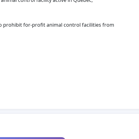
 animal control facility active in Québec;
rohibit for-profit animal control facilities from