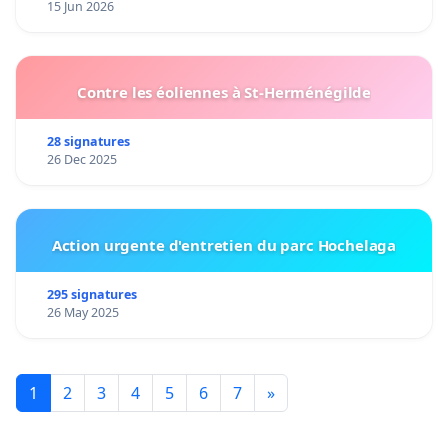
15 Jun 2026
Contre les éoliennes à St-Herménégilde
28 signatures
26 Dec 2025
Action urgente d'entretien du parc Hochelaga
295 signatures
26 May 2025
1
2
3
4
5
6
7
»