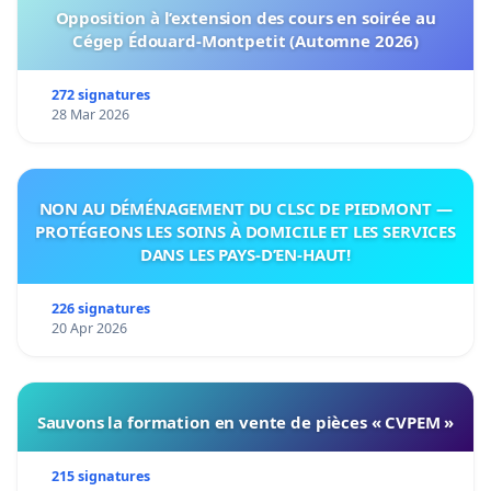
Opposition à l’extension des cours en soirée au
Cégep Édouard-Montpetit (Automne 2026)
272 signatures
28 Mar 2026
NON AU DÉMÉNAGEMENT DU CLSC DE PIEDMONT —
PROTÉGEONS LES SOINS À DOMICILE ET LES SERVICES
DANS LES PAYS-D’EN-HAUT!
226 signatures
20 Apr 2026
Sauvons la formation en vente de pièces « CVPEM »
215 signatures