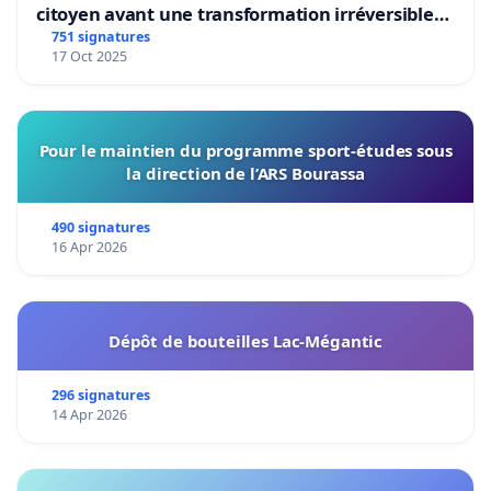
citoyen avant une transformation irréversible
de notre territoire »
751 signatures
17 Oct 2025
Pour le maintien du programme sport-études sous
la direction de l’ARS Bourassa
490 signatures
16 Apr 2026
Dépôt de bouteilles Lac-Mégantic
296 signatures
14 Apr 2026