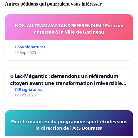
Autres pétitions qui pourraient vous intéresser
NON AU TRAMWAY SANS RÉFÉRENDUM ! Pétition
adressée à la Ville de Gatineau
1 566 signatures
24 Sep 2025
« Lac-Mégantic : demandons un référendum
citoyen avant une transformation irréversible
de notre territoire »
749 signatures
17 Oct 2025
Pour le maintien du programme sport-études sous
la direction de l’ARS Bourassa