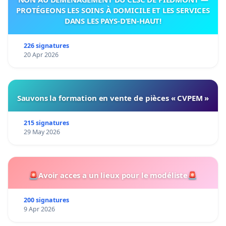
PROTÉGEONS LES SOINS À DOMICILE ET LES SERVICES
DANS LES PAYS-D’EN-HAUT!
226 signatures
20 Apr 2026
Sauvons la formation en vente de pièces « CVPEM »
215 signatures
29 May 2026
🚨Avoir acces a un lieux pour le modéliste🚨
200 signatures
9 Apr 2026