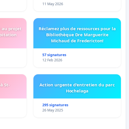
11 May 2026
t au projet
Réclamez plus de ressources pour la
oitation
Bibliothèque Dre Marguerite
Michaud de Fredericton!
57 signatures
12 Feb 2026
à St-
Action urgente d'entretien du parc
Hochelaga
295 signatures
26 May 2025