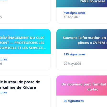
l’ARS Bourassa
itoire »
490 signatures
25
16 Apr 2026
DÉMÉNAGEMENT DU CLSC
Sauvons la formation en
MONT — PROTÉGEONS LES
pièces « CVPEM 
DOMICILE ET LES SERVICES
 LES PAYS-D’EN-HAUT!
215 signatures
tures
26
29 May 2026
le bureau de poste de
Un nouveau parc familial
rcelline-de-Kildare
du-lac
tures
96 signatures