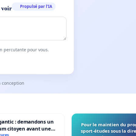
Propulsé par l’IA
 voir
on percutante pour vous.
a conception
gantic : demandons un
Pour le maintien du p
um citoyen avant une
sport-études sous la dir
ation irréversible de
tures