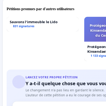
Pétitions promues par d'autres utilisateurs
Sauvons l'immeuble le Lido
Protégeon
831 signatures
Kinsenda
du Ce
Protégeons
Kinsendael
Centre spo
1 133 sign
LANCEZ VOTRE PROPRE PÉTITION
Y a-t-il quelque chose que vous vo
Le changement n'a pas lieu en gardant le silence.
L'auteur de cette pétition a eu le courage de ses o