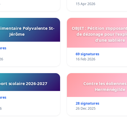
6
15 Apr 2026
imentaire Polyvalente St-
OBJET : Pétition s’opposan
Jérôme
de dézonage pour l’expl
d’une sablière
ures
69 signatures
26
16 Feb 2026
ort scolaire 2026-2027
Contre les éoliennes 
Herménégilde
ures
28 signatures
6
26 Dec 2025