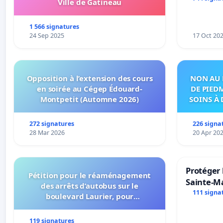
Ville de Gatineau
notre terr
1 566 signatures
24 Sep 2025
17 Oct 20
Opposition à l’extension des cours
NON AU 
en soirée au Cégep Édouard-
DE PIED
Montpetit (Automne 2026)
SOINS À 
DANS
272 signatures
226 signa
28 Mar 2026
20 Apr 20
Protéger 
Pétition pour le réaménagement
Sainte-Ma
des arrêts d’autobus sur le
111 signa
boulevard Laurier, pour
l’installation d’abribus et pour la
connexion 805-802 à établir
119 signatures