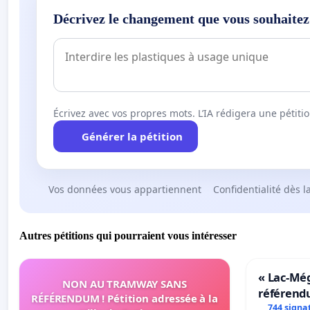
Décrivez le changement que vous souhaitez
Écrivez avec vos propres mots. L’IA rédigera une pétiti
Générer la pétition
Vos données vous appartiennent
Confidentialité dès l
Autres pétitions qui pourraient vous intéresser
« Lac-Mé
NON AU TRAMWAY SANS
référend
RÉFÉRENDUM ! Pétition adressée à la
transform
744 signa