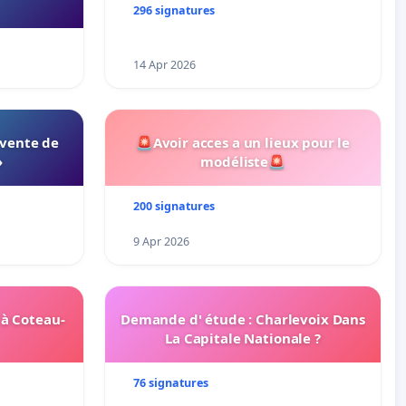
296 signatures
14 Apr 2026
 vente de
🚨Avoir acces a un lieux pour le
»
modéliste🚨
200 signatures
9 Apr 2026
 à Coteau-
Demande d' étude : Charlevoix Dans
La Capitale Nationale ?
76 signatures