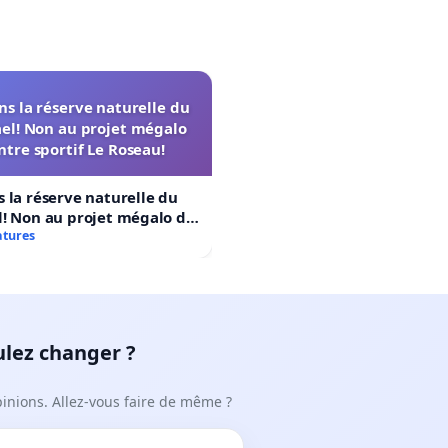
s la réserve naturelle du
el! Non au projet mégalo
ntre sportif Le Roseau!
 la réserve naturelle du
! Non au projet mégalo du
rtif Le Roseau!
atures
ulez changer ?
pinions. Allez-vous faire de même ?