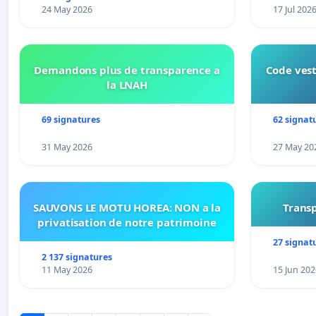
24 May 2026
17 Jul 202
Demandons plus de transparence a
Code vest
la LNAH
69 signatures
62 signat
31 May 2026
27 May 20
SAUVONS LE MOTU HOREA: NON a la
Transp
privatisation de notre patrimoine
27 signat
2 137 signatures
11 May 2026
15 Jun 202