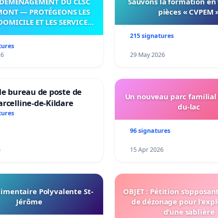
DÉMÉNAGEMENT DU CLSC
Sauvons la formation en
MONT — PROTÉGEONS LES
pièces « CVPEM 
DOMICILE ET LES SERVICES
 LES PAYS-D’EN-HAUT!
215 signatures
tures
26
29 May 2026
le bureau de poste de
Un nouveau parc familial
rcelline-de-Kildare
du-lac
tures
96 signatures
6
15 Apr 2026
imentaire Polyvalente St-
OBJET : Pétition s’opposan
Jérôme
de dézonage pour l’expl
d’une sablière