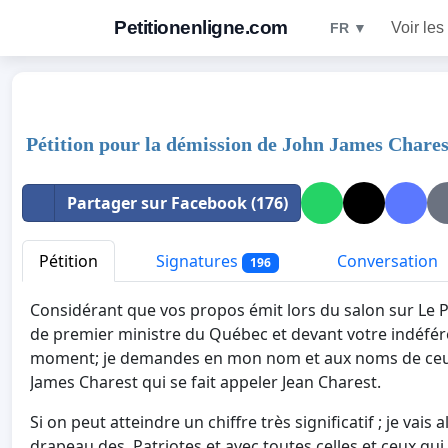
Petitionenligne.com
Voir les
FR ▼
Pétition pour la démission de John James Chares
Partager sur Facebook (176)
Pétition
Signatures
Conversation
196
Considérant que vos propos émit lors du salon sur Le 
de premier ministre du Québec et devant votre indéfére
moment; je demandes en mon nom et aux noms de ceux s
James Charest qui se fait appeler Jean Charest.
Si on peut atteindre un chiffre très significatif ; je vai
drapeau des Patriotes et avec toutes celles et ceux qu