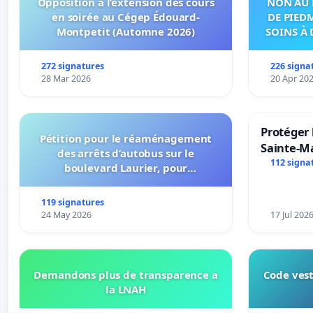
Opposition à l’extension des cours
NON AU 
en soirée au Cégep Édouard-
DE PIED
Montpetit (Automne 2026)
SOINS À 
DANS
272 signatures
226 signa
28 Mar 2026
20 Apr 20
Protéger 
Pétition pour le réaménagement
Sainte-Ma
des arrêts d’autobus sur le
112 signa
boulevard Laurier, pour
l’installation d’abribus et pour la
connexion 805-802 à établir
119 signatures
24 May 2026
17 Jul 202
Demandons plus de transparence a
Code vest
la LNAH