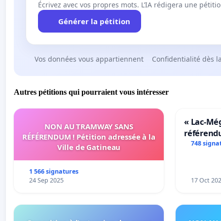
Écrivez avec vos propres mots. L’IA rédigera une pétiti
Générer la pétition
Vos données vous appartiennent
Confidentialité dès l
Autres pétitions qui pourraient vous intéresser
« Lac-Mé
NON AU TRAMWAY SANS
référend
RÉFÉRENDUM ! Pétition adressée à la
transform
748 signa
Ville de Gatineau
notre terr
1 566 signatures
24 Sep 2025
17 Oct 20