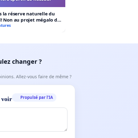
 la réserve naturelle du
! Non au projet mégalo du
rtif Le Roseau!
atures
ulez changer ?
pinions. Allez-vous faire de même ?
Propulsé par l’IA
 voir