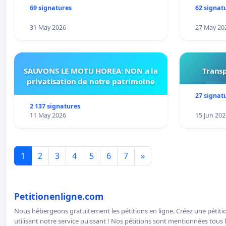
69 signatures
62 signat
31 May 2026
27 May 20
SAUVONS LE MOTU HOREA: NON a la
Transp
privatisation de notre patrimoine
27 signat
2 137 signatures
11 May 2026
15 Jun 202
1
2
3
4
5
6
7
»
Petitionenligne.com
Nous hébergeons gratuitement les pétitions en ligne. Créez une pétitio
utilisant notre service puissant ! Nos pétitions sont mentionnées tous l