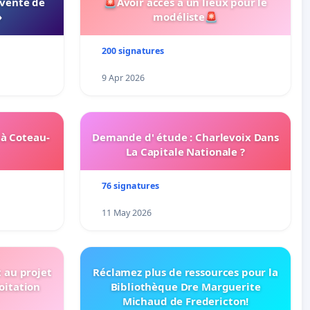
 vente de
🚨Avoir acces a un lieux pour le
»
modéliste🚨
200 signatures
9 Apr 2026
 à Coteau-
Demande d' étude : Charlevoix Dans
La Capitale Nationale ?
76 signatures
11 May 2026
t au projet
Réclamez plus de ressources pour la
oitation
Bibliothèque Dre Marguerite
Michaud de Fredericton!