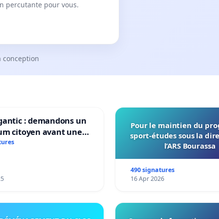
on percutante pour vous.
a conception
gantic : demandons un
Pour le maintien du p
um citoyen avant une
sport-études sous la dir
ation irréversible de
tures
l’ARS Bourassa
itoire »
490 signatures
25
16 Apr 2026