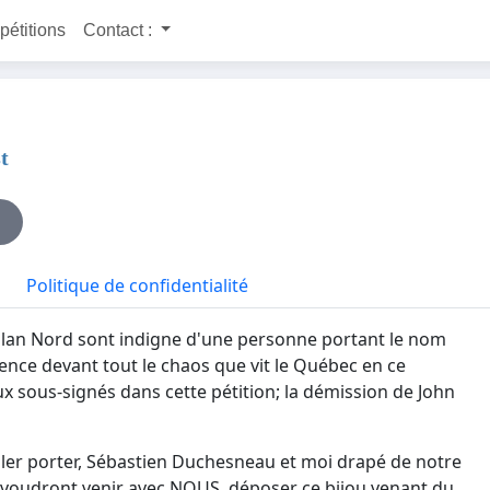
 pétitions
Contact :
t
Politique de confidentialité
Plan Nord sont indigne d'une personne portant le nom
nce devant tout le chaos que vit le Québec en ce
ous-signés dans cette pétition; la démission de John
s aller porter, Sébastien Duchesneau
et
moi
drapé de notre
i voudront venir avec NOUS, déposer ce bijou venant du