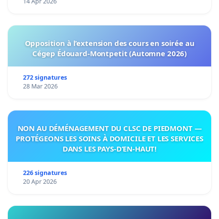
14 Apr 2026
Opposition à l’extension des cours en soirée au
Cégep Édouard-Montpetit (Automne 2026)
272 signatures
28 Mar 2026
NON AU DÉMÉNAGEMENT DU CLSC DE PIEDMONT —
PROTÉGEONS LES SOINS À DOMICILE ET LES SERVICES
DANS LES PAYS-D’EN-HAUT!
226 signatures
20 Apr 2026