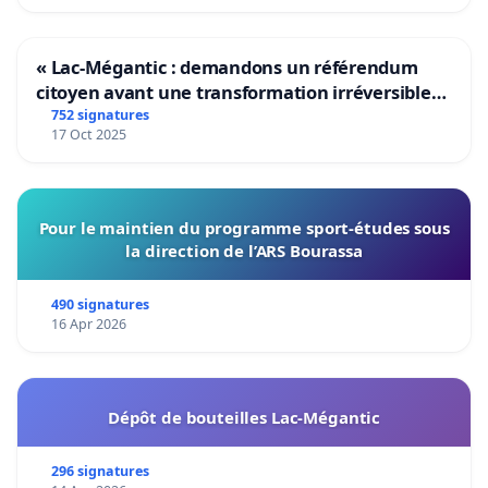
« Lac-Mégantic : demandons un référendum
citoyen avant une transformation irréversible
de notre territoire »
752 signatures
17 Oct 2025
Pour le maintien du programme sport-études sous
la direction de l’ARS Bourassa
490 signatures
16 Apr 2026
Dépôt de bouteilles Lac-Mégantic
296 signatures