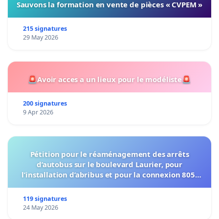
Sauvons la formation en vente de pièces « CVPEM »
215 signatures
29 May 2026
🚨Avoir acces a un lieux pour le modéliste🚨
200 signatures
9 Apr 2026
Pétition pour le réaménagement des arrêts
d’autobus sur le boulevard Laurier, pour
l’installation d’abribus et pour la connexion 805-
802 à établir
119 signatures
24 May 2026