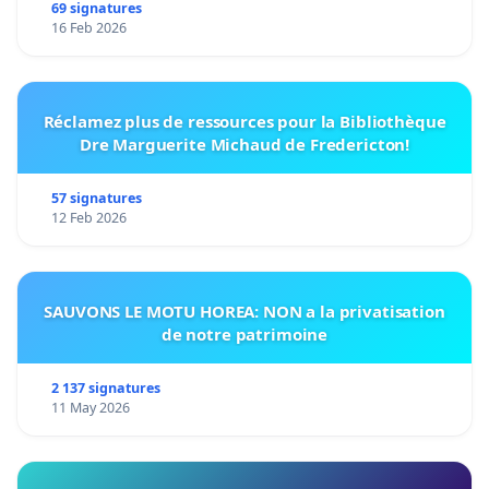
69 signatures
16 Feb 2026
Réclamez plus de ressources pour la Bibliothèque
Dre Marguerite Michaud de Fredericton!
57 signatures
12 Feb 2026
SAUVONS LE MOTU HOREA: NON a la privatisation
de notre patrimoine
2 137 signatures
11 May 2026