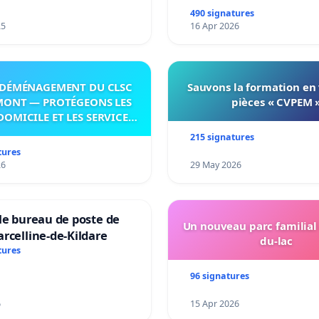
490 signatures
25
16 Apr 2026
DÉMÉNAGEMENT DU CLSC
Sauvons la formation en
MONT — PROTÉGEONS LES
pièces « CVPEM 
DOMICILE ET LES SERVICES
 LES PAYS-D’EN-HAUT!
215 signatures
tures
26
29 May 2026
le bureau de poste de
Un nouveau parc familial
rcelline-de-Kildare
du-lac
tures
96 signatures
6
15 Apr 2026