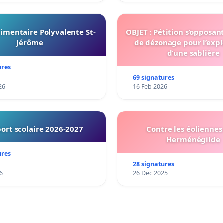
imentaire Polyvalente St-
OBJET : Pétition s’opposan
Jérôme
de dézonage pour l’expl
d’une sablière
ures
69 signatures
26
16 Feb 2026
ort scolaire 2026-2027
Contre les éoliennes 
Herménégilde
ures
28 signatures
6
26 Dec 2025