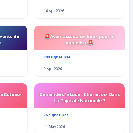
14 Apr 2026
 vente de
🚨Avoir acces a un lieux pour le
»
modéliste🚨
200 signatures
9 Apr 2026
 à Coteau-
Demande d' étude : Charlevoix Dans
La Capitale Nationale ?
76 signatures
11 May 2026