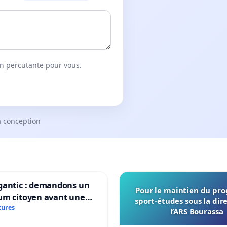
on percutante pour vous.
a conception
gantic : demandons un
Pour le maintien du p
um citoyen avant une
sport-études sous la dir
ation irréversible de
tures
l’ARS Bourassa
itoire »