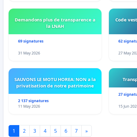
Demandons plus de transparence a
Code vest
la LNAH
69 signatures
62 signat
31 May 2026
27 May 20
SAUVONS LE MOTU HOREA: NON a la
Transp
privatisation de notre patrimoine
27 signat
2 137 signatures
11 May 2026
15 Jun 202
1
2
3
4
5
6
7
»