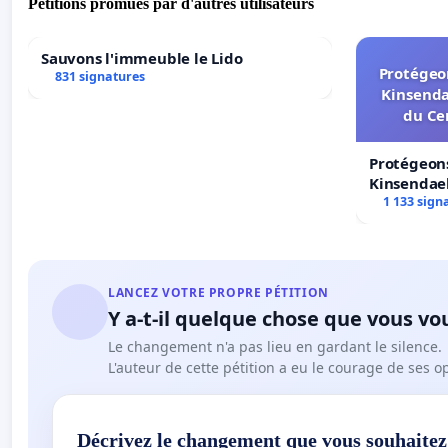
Pétitions promues par d'autres utilisateurs
Sauvons l'immeuble le Lido
Protégeon
831 signatures
Kinsenda
du Ce
Protégeons
Kinsendael
Centre spo
1 133 sign
LANCEZ VOTRE PROPRE PÉTITION
Y a-t-il quelque chose que vous vo
Le changement n'a pas lieu en gardant le silence.
L'auteur de cette pétition a eu le courage de ses o
Décrivez le changement que vous souhaitez