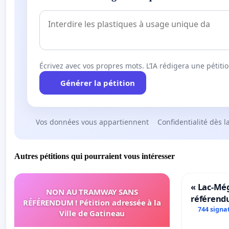
Écrivez avec vos propres mots. L’IA rédigera une pétiti
Générer la pétition
Vos données vous appartiennent
Confidentialité dès l
Autres pétitions qui pourraient vous intéresser
« Lac-Mé
NON AU TRAMWAY SANS
référend
RÉFÉRENDUM ! Pétition adressée à la
transform
744 signa
Ville de Gatineau
notre terr