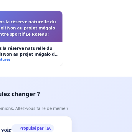
s la réserve naturelle du
el! Non au projet mégalo
ntre sportif Le Roseau!
 la réserve naturelle du
! Non au projet mégalo du
rtif Le Roseau!
atures
ulez changer ?
pinions. Allez-vous faire de même ?
Propulsé par l’IA
 voir