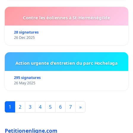
Contre les éoliennes à St-Herménégilde
28 signatures
26 Dec 2025
Action urgente d'entretien du parc Hochelaga
295 signatures
26 May 2025
1
2
3
4
5
6
7
»
Petitionenligne.com