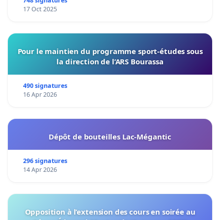
de notre territoire »
748 signatures
17 Oct 2025
Pour le maintien du programme sport-études sous
la direction de l’ARS Bourassa
490 signatures
16 Apr 2026
Dépôt de bouteilles Lac-Mégantic
296 signatures
14 Apr 2026
Opposition à l’extension des cours en soirée au