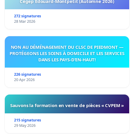
Cégep Édouard-Montpetit (Automne 2026)
272 signatures
28 Mar 2026
NON AU DÉMÉNAGEMENT DU CLSC DE PIEDMONT —
PROTÉGEONS LES SOINS À DOMICILE ET LES SERVICES
DANS LES PAYS-D’EN-HAUT!
226 signatures
20 Apr 2026
Sauvons la formation en vente de pièces « CVPEM »
215 signatures
29 May 2026