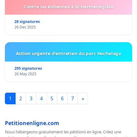
Contre les éoliennes à St-Herménégilde
28 signatures
26 Dec 2025
Action urgente d'entretien du parc Hochelaga
295 signatures
26 May 2025
1
2
3
4
5
6
7
»
Petitionenligne.com
Nous hébergeons gratuitement les pétitions en ligne. Créez une