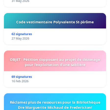
31 May 2026
Code vestimentaire Polyvalente St-Jérôme
62 signatures
27 May 2026
OBJET : Pétition s’opposant au projet de dézonage
pour l’exploitation d’une sablière
69 signatures
16 Feb 2026
Réclamez plus de ressources pour la Bibliothèque
Dre Marguerite Michaud de Fredericton!