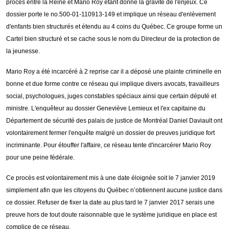
procès entre la Reine et Mario Roy étant donné la gravité de l'enjeux. Ce
dossier porte le no.500-01-110913-149 et implique un réseau d'enlèvement
d'enfants bien structurés et étendu au 4 coins du Québec. Ce groupe forme un
Cartel bien structuré et se cache sous le nom du Directeur de la protection de
la jeunesse.
Mario Roy a été incarcéré à 2 reprise car il a déposé une plainte criminelle en
bonne et due forme contre ce réseau qui implique divers avocats, travailleurs
social, psychologues, juges constables spéciaux ainsi que certain député et
ministre. L'enquêteur au dossier Geneviève Lemieux et l'ex capitaine du
Département de sécurité des palais de justice de Montréal Daniel Daviault ont
volontairement fermer l'enquête malgré un dossier de preuves juridique fort
incriminante. Pour étouffer l'affaire, ce réseau tente d'incarcérer Mario Roy
pour une peine fédérale.
Ce procès est volontairement mis à une date éloignée soit le 7 janvier 2019
simplement afin que les citoyens du Québec n’obtiennent aucune justice dans
ce dossier. Refuser de fixer la date au plus tard le 7 janvier 2017 serais une
preuve hors de tout doute raisonnable que le système juridique en place est
complice de ce réseau.