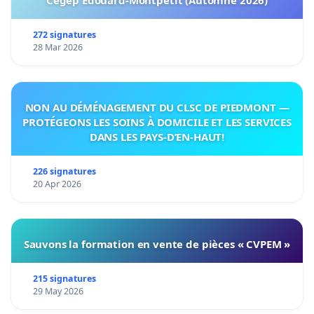
Cégep Édouard-Montpetit (Automne 2026)
272 signatures
28 Mar 2026
NON AU DÉMÉNAGEMENT DU CLSC DE PIEDMONT —
PROTÉGEONS LES SOINS À DOMICILE ET LES SERVICES
DANS LES PAYS-D’EN-HAUT!
226 signatures
20 Apr 2026
Sauvons la formation en vente de pièces « CVPEM »
215 signatures
29 May 2026