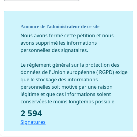
incompétence de certains professionnels
effectuant des activités de biologistes;
Considérant que l’Office des professions du Québec
Annonce de l'administrateur de ce site
(OPQ) a déjà émis un avis favorable à la création d’un
Nous avons fermé cette pétition et nous
Ordre des biologistes;
avons supprimé les informations
L’intervention réclamée est la suivante
:
personnelles des signataires.
En conséquence, nous, soussigné(e)s, demandons au
Le règlement général sur la protection des
gouvernement de modifier le projet de loi 49 de façon à
données de l'Union européenne ( RGPD) exige
reconnaitre les activités des biologistes professionnels
que le stockage des informations
dans chacune des lois des Ordres professionnels dont
personnelles soit motivé par une raison
certaines activités ont des interfaces avec la biologie et
légitime et que ces informations soient
de créer dans les plus brefs délais l’Ordre des
conservées le moins longtemps possible.
biologistes du Québec afin de régler de façon durable
2 594
les problèmes d’indépendance professionnelle, de
négligence, de conflits d’intérêt, d’incompétence ou de
Signatures
chevauchement avec d’autres professionnels et ce,
principalement dans le but d’assurer la protection des