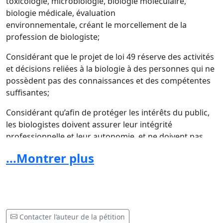
toxicologie, microbiologie, biologie moléculaire,
biologie médicale, évaluation
environnementale, créant le morcellement de la
profession de biologiste;
Considérant que le projet de loi 49 réserve des activités
et décisions reliées à la biologie à des personnes qui ne
possèdent pas des connaissances et des compétentes
suffisantes;
Considérant qu’afin de protéger les intérêts du public,
les biologistes doivent assurer leur intégrité
professionnelle et leur autonomie, et ne doivent pas
subir l’influence indue de quiconque dans leur
...Montrer plus
jugement et leurs réalisations professionnelles;
Considérant que l’absence d’un Ordre des biologistes
du Québec et d’activités réservées aux biologistes nuit
grandement à la protection du public par manque
d’imputabilité légale des biologistes ou par
Contacter l’auteur de la pétition