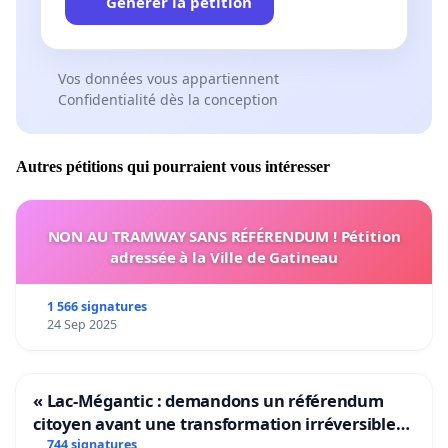
Générer la pétition
Vos données vous appartiennent
Confidentialité dès la conception
Autres pétitions qui pourraient vous intéresser
NON AU TRAMWAY SANS RÉFÉRENDUM ! Pétition
adressée à la Ville de Gatineau
1 566 signatures
24 Sep 2025
« Lac-Mégantic : demandons un référendum
citoyen avant une transformation irréversible
de notre territoire »
744 signatures