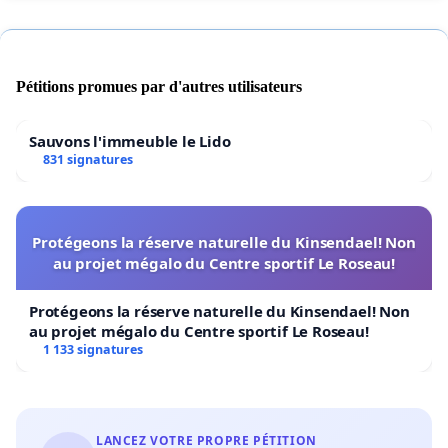
intérêts du public, de la santé humaine, de la qualité de
vie ainsi que des écosystèmes et des ressources
naturelles dont dépend le développement durable de la
Pétitions promues par d'autres utilisateurs
société québécoise.
Sauvons l'immeuble le Lido
831 signatures
Protégeons la réserve naturelle du Kinsendael! Non
au projet mégalo du Centre sportif Le Roseau!
Protégeons la réserve naturelle du Kinsendael! Non
au projet mégalo du Centre sportif Le Roseau!
1 133 signatures
LANCEZ VOTRE PROPRE PÉTITION