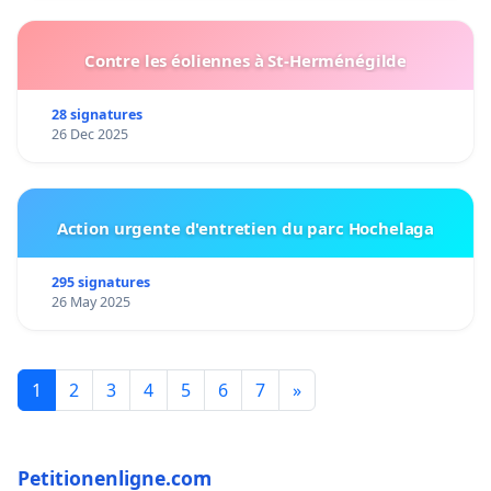
Contre les éoliennes à St-Herménégilde
28 signatures
26 Dec 2025
Action urgente d'entretien du parc Hochelaga
295 signatures
26 May 2025
1
2
3
4
5
6
7
»
Petitionenligne.com