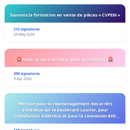
Sauvons la formation en vente de pièces « CVPEM »
215 signatures
29 May 2026
🚨Avoir acces a un lieux pour le modéliste🚨
200 signatures
9 Apr 2026
Pétition pour le réaménagement des arrêts
d’autobus sur le boulevard Laurier, pour
l’installation d’abribus et pour la connexion 805-
802 à établir