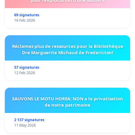
69 signatures
16 Feb 2026
Réclamez plus de ressources pour la Bibliothèque
Dre Marguerite Michaud de Fredericton!
57 signatures
12 Feb 2026
SAUVONS LE MOTU HOREA: NON a la privatisation
de notre patrimoine
2 137 signatures
11 May 2026