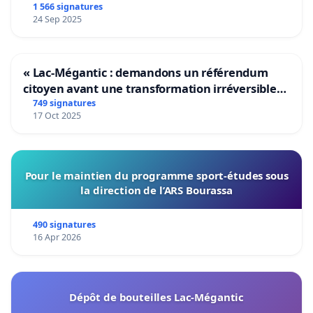
1 566 signatures
24 Sep 2025
« Lac-Mégantic : demandons un référendum
citoyen avant une transformation irréversible
de notre territoire »
749 signatures
17 Oct 2025
Pour le maintien du programme sport-études sous
la direction de l’ARS Bourassa
490 signatures
16 Apr 2026
Dépôt de bouteilles Lac-Mégantic