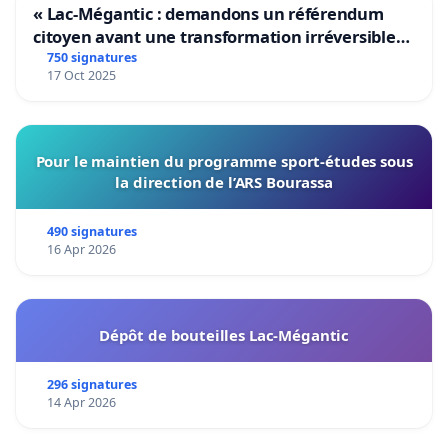
« Lac-Mégantic : demandons un référendum
citoyen avant une transformation irréversible
de notre territoire »
750 signatures
17 Oct 2025
Pour le maintien du programme sport-études sous
la direction de l’ARS Bourassa
490 signatures
16 Apr 2026
Dépôt de bouteilles Lac-Mégantic
296 signatures
14 Apr 2026