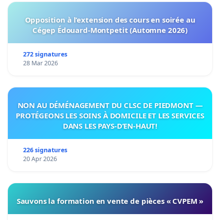
Opposition à l’extension des cours en soirée au
Cégep Édouard-Montpetit (Automne 2026)
272 signatures
28 Mar 2026
NON AU DÉMÉNAGEMENT DU CLSC DE PIEDMONT —
PROTÉGEONS LES SOINS À DOMICILE ET LES SERVICES
DANS LES PAYS-D’EN-HAUT!
226 signatures
20 Apr 2026
Sauvons la formation en vente de pièces « CVPEM »