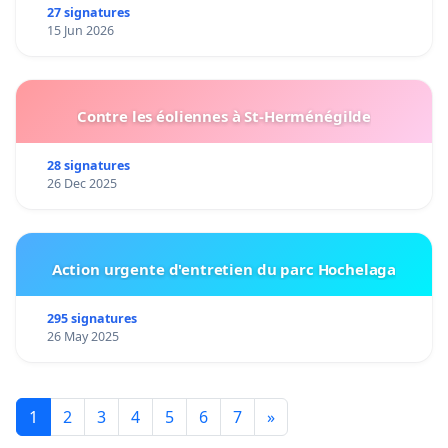
27 signatures
15 Jun 2026
Contre les éoliennes à St-Herménégilde
28 signatures
26 Dec 2025
Action urgente d'entretien du parc Hochelaga
295 signatures
26 May 2025
1
2
3
4
5
6
7
»