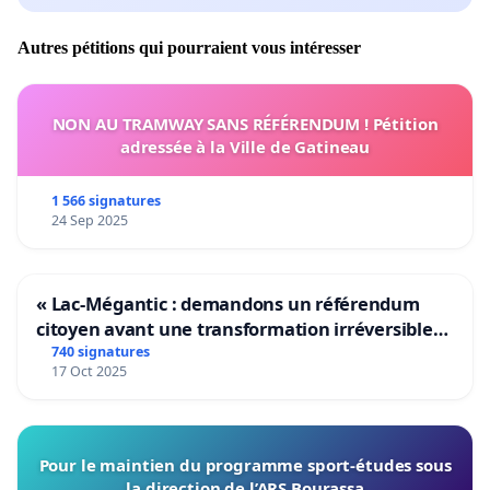
Autres pétitions qui pourraient vous intéresser
NON AU TRAMWAY SANS RÉFÉRENDUM ! Pétition
adressée à la Ville de Gatineau
1 566 signatures
24 Sep 2025
« Lac-Mégantic : demandons un référendum
citoyen avant une transformation irréversible
de notre territoire »
740 signatures
17 Oct 2025
Pour le maintien du programme sport-études sous
la direction de l’ARS Bourassa