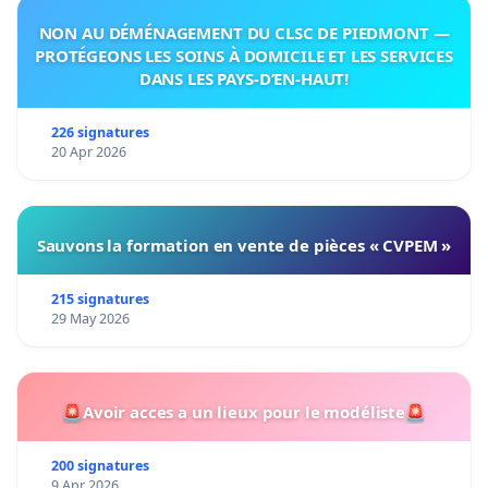
NON AU DÉMÉNAGEMENT DU CLSC DE PIEDMONT —
PROTÉGEONS LES SOINS À DOMICILE ET LES SERVICES
DANS LES PAYS-D’EN-HAUT!
226 signatures
20 Apr 2026
Sauvons la formation en vente de pièces « CVPEM »
215 signatures
29 May 2026
🚨Avoir acces a un lieux pour le modéliste🚨
200 signatures
9 Apr 2026