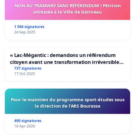
NON AU TRAMWAY SANS RÉFÉRENDUM ! Pétition
adressée à la Ville de Gatineau
1 566 signatures
24 Sep 2025
« Lac-Mégantic : demandons un référendum
citoyen avant une transformation irréversible
de notre territoire »
737 signatures
17 Oct 2025
Pour le maintien du programme sport-études sous
la direction de l’ARS Bourassa
490 signatures
16 Apr 2026