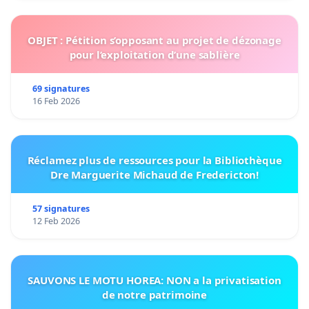
OBJET : Pétition s’opposant au projet de dézonage
pour l’exploitation d’une sablière
69 signatures
16 Feb 2026
Réclamez plus de ressources pour la Bibliothèque
Dre Marguerite Michaud de Fredericton!
57 signatures
12 Feb 2026
SAUVONS LE MOTU HOREA: NON a la privatisation
de notre patrimoine