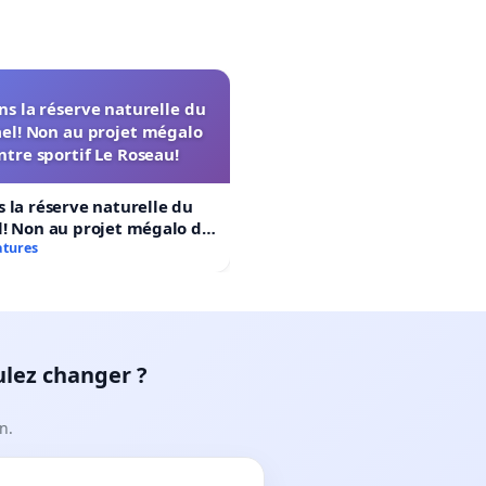
s la réserve naturelle du
el! Non au projet mégalo
ntre sportif Le Roseau!
 la réserve naturelle du
! Non au projet mégalo du
rtif Le Roseau!
atures
ulez changer ?
n.