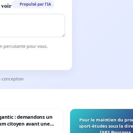
Propulsé par l’IA
 voir
on percutante pour vous.
a conception
gantic : demandons un
Pour le maintien du p
um citoyen avant une
sport-études sous la dir
ation irréversible de
l’ARS Bourassa