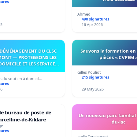
tures
itoire »
Ahmed
490 signatures
25
16 Apr 2026
DÉMÉNAGEMENT DU CLSC
Sauvons la formation en
MONT — PROTÉGEONS LES
pièces « CVPEM 
DOMICILE ET LES SERVICES
 LES PAYS-D’EN-HAUT!
Gilles Pouliot
215 signatures
s du soutien à domicil…
tures
26
29 May 2026
le bureau de poste de
Un nouveau parc familial
rcelline-de-Kildare
du-lac
ge
tures
Joelle Tousignant