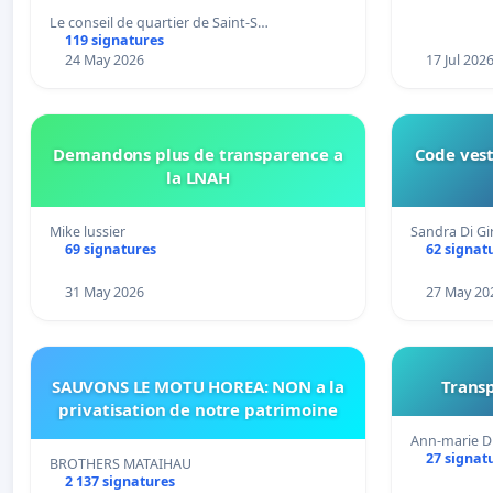
connexion 805-802 à établir
Le conseil de quartier de Saint-S…
119 signatures
24 May 2026
17 Jul 202
Demandons plus de transparence a
Code vest
la LNAH
Mike lussier
Sandra Di G
69 signatures
62 signat
31 May 2026
27 May 20
SAUVONS LE MOTU HOREA: NON a la
Transp
privatisation de notre patrimoine
Ann-marie D
27 signat
BROTHERS MATAIHAU
2 137 signatures