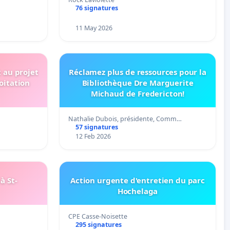
76 signatures
11 May 2026
t au projet
Réclamez plus de ressources pour la
oitation
Bibliothèque Dre Marguerite
Michaud de Fredericton!
Nathalie Dubois, présidente, Comm…
57 signatures
12 Feb 2026
à St-
Action urgente d'entretien du parc
Hochelaga
CPE Casse-Noisette
295 signatures