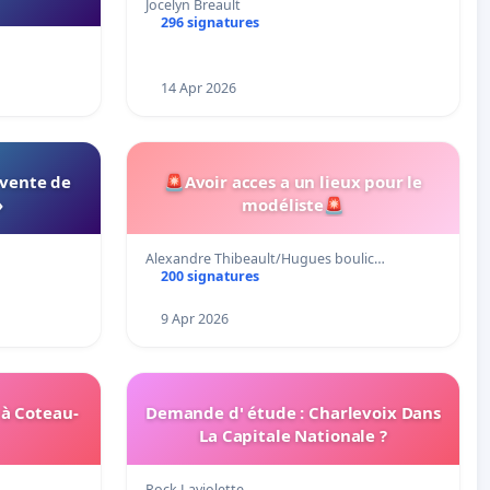
Jocelyn Breault
296 signatures
14 Apr 2026
 vente de
🚨Avoir acces a un lieux pour le
»
modéliste🚨
Alexandre Thibeault/Hugues boulic…
200 signatures
9 Apr 2026
 à Coteau-
Demande d' étude : Charlevoix Dans
La Capitale Nationale ?
Rock Laviolette