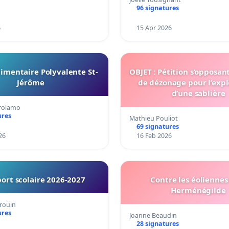
96 signatures
6
15 Apr 2026
imentaire Polyvalente St-
OBJET : Pétition s’opposan
Jérôme
de dézonage pour l’expl
d’une sablière
irolamo
ures
Mathieu Pouliot
69 signatures
26
16 Feb 2026
ort scolaire 2026-2027
Contre les éoliennes 
Herménégilde
rouin
ures
Joanne Beaudin
28 signatures