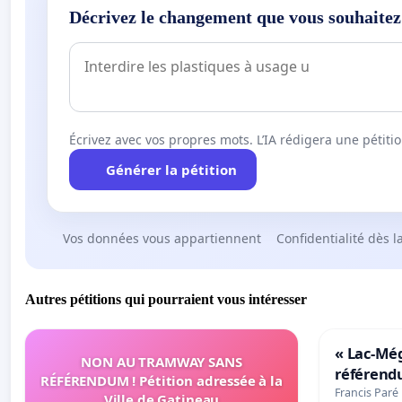
Décrivez le changement que vous souhaitez
Écrivez avec vos propres mots. L’IA rédigera une pétiti
Générer la pétition
Vos données vous appartiennent
Confidentialité dès l
Autres pétitions qui pourraient vous intéresser
« Lac-Mé
NON AU TRAMWAY SANS
référend
RÉFÉRENDUM ! Pétition adressée à la
transform
Francis Paré
Ville de Gatineau