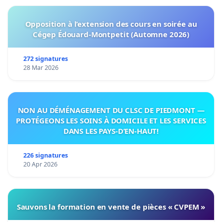
Opposition à l’extension des cours en soirée au
Cégep Édouard-Montpetit (Automne 2026)
272 signatures
28 Mar 2026
NON AU DÉMÉNAGEMENT DU CLSC DE PIEDMONT —
PROTÉGEONS LES SOINS À DOMICILE ET LES SERVICES
DANS LES PAYS-D’EN-HAUT!
226 signatures
20 Apr 2026
Sauvons la formation en vente de pièces « CVPEM »