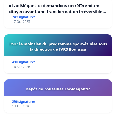
« Lac-Mégantic : demandons un référendum
citoyen avant une transformation irréversible
de notre territoire »
749 signatures
17 Oct 2025
Pour le maintien du programme sport-études sous
la direction de l’ARS Bourassa
490 signatures
16 Apr 2026
Dépôt de bouteilles Lac-Mégantic
296 signatures
14 Apr 2026