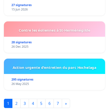
27 signatures
15 Jun 2026
Contre les éoliennes à St-Herménégilde
28 signatures
26 Dec 2025
Action urgente d'entretien du parc Hochelaga
295 signatures
26 May 2025
1
2
3
4
5
6
7
»