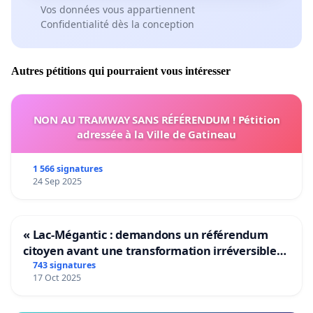
Vos données vous appartiennent
Confidentialité dès la conception
Autres pétitions qui pourraient vous intéresser
NON AU TRAMWAY SANS RÉFÉRENDUM ! Pétition
adressée à la Ville de Gatineau
1 566 signatures
24 Sep 2025
« Lac-Mégantic : demandons un référendum
citoyen avant une transformation irréversible
de notre territoire »
743 signatures
17 Oct 2025