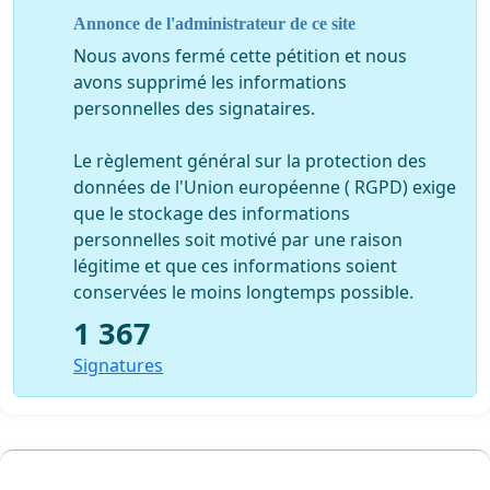
de la dignité.
Annonce de l'administrateur de ce site
Nous avons fermé cette pétition et nous
avons supprimé les informations
Aujourd’hui, je dois boire mon indignité et accepter
personnelles des signataires.
l’étoile jaune que me font porter des lois scélérates qui
ont souillé mon pays et qui continuent à sévir.
Le règlement général sur la protection des
données de l'Union européenne ( RGPD) exige
que le stockage des informations
personnelles soit motivé par une raison
Tuniso-Français j’ai été, en partie, déchu de mes droits
légitime et que ces informations soient
civiques, et cela je ne saurai l’accepter non pas
conservées le moins longtemps possible.
uniquement pour moi mais aussi pour ce pays qui
mérite mieux que les relents scélérats et nauséabonds
1 367
d’une histoire honteuse.
Signatures
J’appelle tous les Tunisiens, mi citoyens comme moi à
signer cette pétition afin que la révolution de la dignité