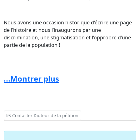
Nous avons une occasion historique d’écrire une page
de l’histoire et nous l’inaugurons par une
discrimination, une stigmatisation et l’opprobre d’une
partie de la population !
La citoyenneté serait donc inversement proportionnelle
...Montrer plus
au nombre de passeports que nous avons ?
Le premier ministre Benjamin Netanyahou Israélo
Américain représente t il un danger pour le pays qu’il
dirige et a dirigé à cause de sa bi nationalité ?
Contacter l’auteur de la pétition
Nous nous sommes révoltés chacun à sa façon, à sa
manière au nom d’un idéal universel : celui de liberté et