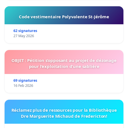
Code vestimentaire Polyvalente St-Jérôme
62 signatures
27 May 2026
OBJET : Pétition s’opposant au projet de dézonage
pour l’exploitation d’une sablière
69 signatures
16 Feb 2026
Réclamez plus de ressources pour la Bibliothèque
Dre Marguerite Michaud de Fredericton!