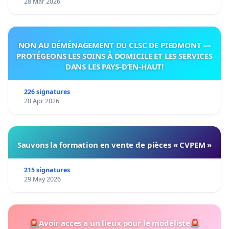
28 Mar 2026
NON AU DÉMÉNAGEMENT DU CLSC DE PIEDMONT —
PROTÉGEONS LES SOINS À DOMICILE ET LES SERVICES
DANS LES PAYS-D’EN-HAUT!
226 signatures
20 Apr 2026
Sauvons la formation en vente de pièces « CVPEM »
215 signatures
29 May 2026
🚨Avoir acces a un lieux pour le modéliste🚨