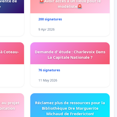
 vente de
🚨Avoir acces a un lieux pour le
»
modéliste🚨
200 signatures
9 Apr 2026
 à Coteau-
Demande d' étude : Charlevoix Dans
La Capitale Nationale ?
76 signatures
11 May 2026
t au projet
Réclamez plus de ressources pour la
oitation
Bibliothèque Dre Marguerite
Michaud de Fredericton!