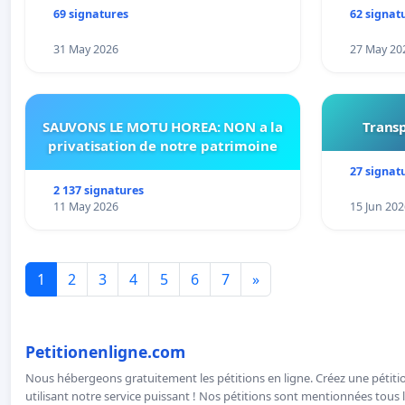
69 signatures
62 signat
31 May 2026
27 May 20
SAUVONS LE MOTU HOREA: NON a la
Transp
privatisation de notre patrimoine
27 signat
2 137 signatures
11 May 2026
15 Jun 202
1
2
3
4
5
6
7
»
Petitionenligne.com
Nous hébergeons gratuitement les pétitions en ligne. Créez une pétitio
utilisant notre service puissant ! Nos pétitions sont mentionnées tous l