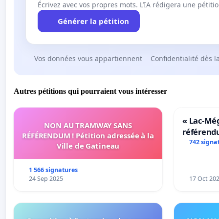
Écrivez avec vos propres mots. L’IA rédigera une pétiti
Générer la pétition
Vos données vous appartiennent
Confidentialité dès l
Autres pétitions qui pourraient vous intéresser
« Lac-Mé
NON AU TRAMWAY SANS
référend
RÉFÉRENDUM ! Pétition adressée à la
transform
742 signa
Ville de Gatineau
notre terr
1 566 signatures
24 Sep 2025
17 Oct 20