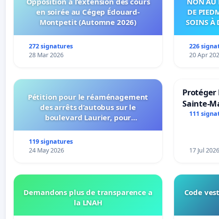
Opposition à l’extension des cours
NON AU 
en soirée au Cégep Édouard-
DE PIED
Montpetit (Automne 2026)
SOINS À 
DANS
272 signatures
226 signa
28 Mar 2026
20 Apr 20
Protéger 
Pétition pour le réaménagement
Sainte-Ma
des arrêts d’autobus sur le
111 signa
boulevard Laurier, pour
l’installation d’abribus et pour la
connexion 805-802 à établir
119 signatures
24 May 2026
17 Jul 202
Demandons plus de transparence a
Code vest
la LNAH