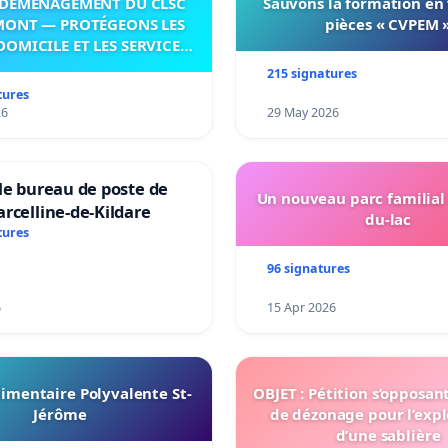
DÉMÉNAGEMENT DU CLSC
Sauvons la formation en
MONT — PROTÉGEONS LES
pièces « CVPEM 
DOMICILE ET LES SERVICES
 LES PAYS-D’EN-HAUT!
215 signatures
tures
26
29 May 2026
le bureau de poste de
Un nouveau parc familial
rcelline-de-Kildare
du-lac
tures
96 signatures
6
15 Apr 2026
imentaire Polyvalente St-
OBJET : Pétition s’opposan
Jérôme
de dézonage pour l’expl
d’une sablière