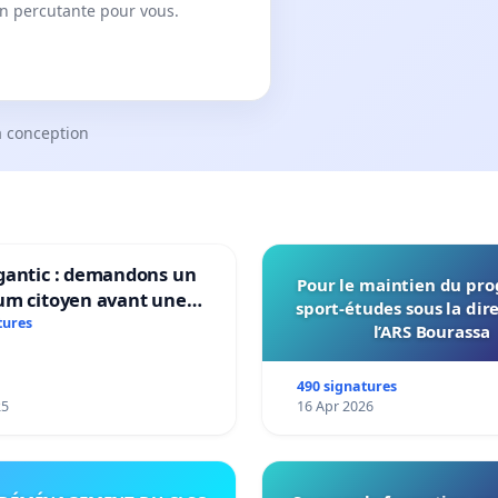
on percutante pour vous.
a conception
gantic : demandons un
Pour le maintien du p
um citoyen avant une
sport-études sous la dir
ation irréversible de
tures
l’ARS Bourassa
itoire »
490 signatures
25
16 Apr 2026