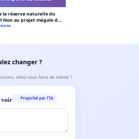
 la réserve naturelle du
! Non au projet mégalo du
rtif Le Roseau!
atures
ulez changer ?
pinions. Allez-vous faire de même ?
Propulsé par l’IA
 voir