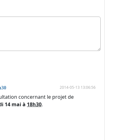
2014-05-13 13:06:56
h30
tation concernant le projet de
di 14 mai à
18h30
.