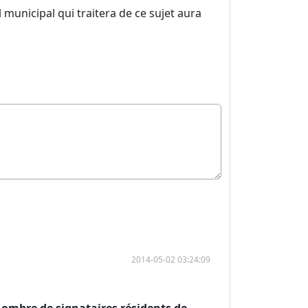
 municipal qui traitera de ce sujet aura
2014-05-02 03:24:09
nombre de signataires
résidents de