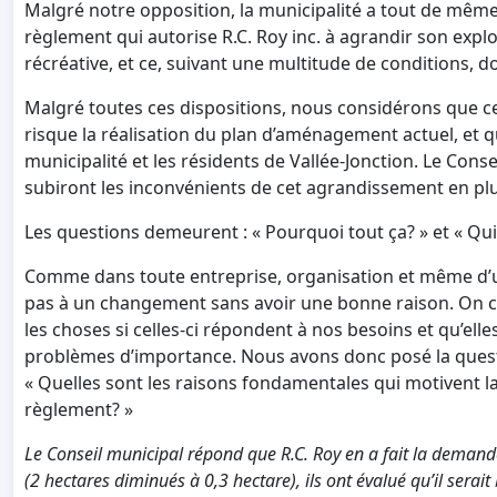
Malgré notre opposition, la municipalité a tout de même
règlement qui autorise R.C. Roy inc. à agrandir son expl
récréative, et ce, suivant une multitude de conditions, 
Malgré toutes ces dispositions, nous considérons que ce
risque la réalisation du plan d’aménagement actuel, et qu
municipalité et les résidents de Vallée-Jonction. Le Conse
subiront les inconvénients de cet agrandissement en plus 
Les questions demeurent : « Pourquoi tout ça? » et « Qui 
Comme dans toute entreprise, organisation et même d’u
pas à un changement sans avoir une bonne raison. On 
les choses si celles-ci répondent à nos besoins et qu’el
problèmes d’importance. Nous avons donc posé la questi
« Quelles sont les raisons fondamentales qui motivent la
règlement? »
Le Conseil municipal répond que R.C. Roy en a fait la demande
(2 hectares diminués à 0,3 hectare), ils ont évalué qu’il serai