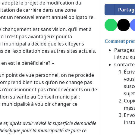
 adopté le projet de modifcation du
Partag
oitation de carrière dans une zone
dont un renouvellement annuel obligatoire.
 changement est sans vision, qu’il met à
’il n’est pas avantageux pour la
Comment promo
il municipal a décidé que les citoyens
Partagez
de l’exploitation des autres sites actuels.
liés au s
en est le bénéficiaire? »
Contacte
Écri
n point de vue personnel, on ne procède
vous
comprend bien tous qu’on ne change pas
susc
les n’occasionnent pas d’inconvénients ou de
sujet
on suivante au Conseil municipal :
Copi
 municipalité à vouloir changer ce
mess
Envo
Inst
 et, après avoir révisé la superficie demandée
t bénéfique pour la municipalité de faire ce