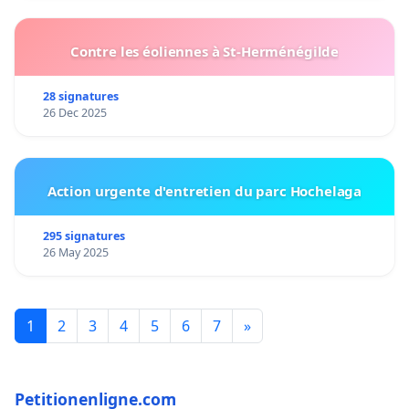
Contre les éoliennes à St-Herménégilde
28 signatures
26 Dec 2025
Action urgente d'entretien du parc Hochelaga
295 signatures
26 May 2025
1
2
3
4
5
6
7
»
Petitionenligne.com