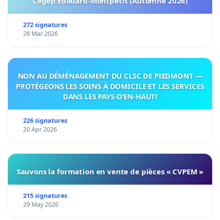
Cégep Édouard-Montpetit (Automne 2026)
272 signatures
28 Mar 2026
NON AU DÉMÉNAGEMENT DU CLSC DE PIEDMONT —
PROTÉGEONS LES SOINS À DOMICILE ET LES SERVICES
DANS LES PAYS-D’EN-HAUT!
226 signatures
20 Apr 2026
Sauvons la formation en vente de pièces « CVPEM »
215 signatures
29 May 2026