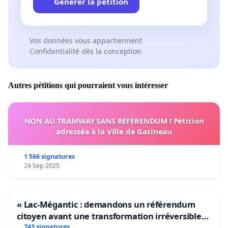
Générer la pétition
Vos données vous appartiennent
Confidentialité dès la conception
Autres pétitions qui pourraient vous intéresser
NON AU TRAMWAY SANS RÉFÉRENDUM ! Pétition
adressée à la Ville de Gatineau
1 566 signatures
24 Sep 2025
« Lac-Mégantic : demandons un référendum
citoyen avant une transformation irréversible
de notre territoire »
743 signatures