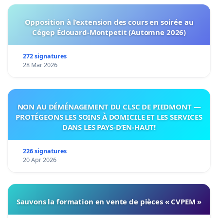
Opposition à l’extension des cours en soirée au
Cégep Édouard-Montpetit (Automne 2026)
272 signatures
28 Mar 2026
NON AU DÉMÉNAGEMENT DU CLSC DE PIEDMONT —
PROTÉGEONS LES SOINS À DOMICILE ET LES SERVICES
DANS LES PAYS-D’EN-HAUT!
226 signatures
20 Apr 2026
Sauvons la formation en vente de pièces « CVPEM »