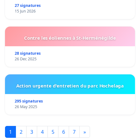
27 signatures
15 Jun 2026
Contre les éoliennes à St-Herménégilde
28 signatures
26 Dec 2025
Action urgente d'entretien du parc Hochelaga
295 signatures
26 May 2025
1
2
3
4
5
6
7
»