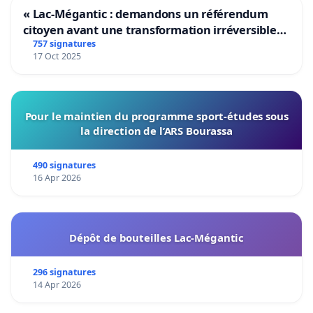
« Lac-Mégantic : demandons un référendum
citoyen avant une transformation irréversible
de notre territoire »
757 signatures
17 Oct 2025
Pour le maintien du programme sport-études sous
la direction de l’ARS Bourassa
490 signatures
16 Apr 2026
Dépôt de bouteilles Lac-Mégantic
296 signatures
14 Apr 2026