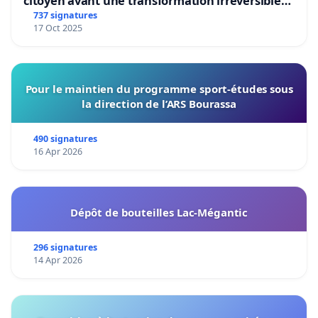
citoyen avant une transformation irréversible
de notre territoire »
737 signatures
17 Oct 2025
Pour le maintien du programme sport-études sous
la direction de l’ARS Bourassa
490 signatures
16 Apr 2026
Dépôt de bouteilles Lac-Mégantic
296 signatures
14 Apr 2026