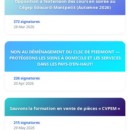
Opposition à l’extension des cours en soirée au
Cégep Édouard-Montpetit (Automne 2026)
272 signatures
28 Mar 2026
NON AU DÉMÉNAGEMENT DU CLSC DE PIEDMONT —
PROTÉGEONS LES SOINS À DOMICILE ET LES SERVICES
DANS LES PAYS-D’EN-HAUT!
226 signatures
20 Apr 2026
Sauvons la formation en vente de pièces « CVPEM »
215 signatures
29 May 2026