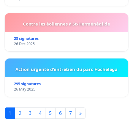
Contre les éoliennes à St-Herménégilde
28 signatures
26 Dec 2025
Action urgente d'entretien du parc Hochelaga
295 signatures
26 May 2025
1
2
3
4
5
6
7
»