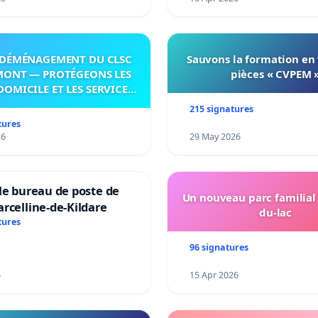
DÉMÉNAGEMENT DU CLSC
Sauvons la formation en
MONT — PROTÉGEONS LES
pièces « CVPEM 
DOMICILE ET LES SERVICES
 LES PAYS-D’EN-HAUT!
215 signatures
tures
26
29 May 2026
le bureau de poste de
Un nouveau parc familial
rcelline-de-Kildare
du-lac
tures
96 signatures
6
15 Apr 2026