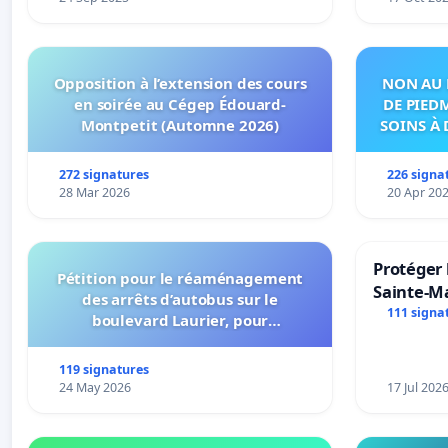
Opposition à l’extension des cours
NON AU 
en soirée au Cégep Édouard-
DE PIED
Montpetit (Automne 2026)
SOINS À 
DANS
272 signatures
226 signa
28 Mar 2026
20 Apr 20
Protéger 
Pétition pour le réaménagement
Sainte-Ma
des arrêts d’autobus sur le
111 signa
boulevard Laurier, pour
l’installation d’abribus et pour la
connexion 805-802 à établir
119 signatures
24 May 2026
17 Jul 202