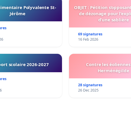
imentaire Polyvalente St-
OBJET : Pétition s’opposan
Jérôme
de dézonage pour l’expl
d’une sablière
ures
69 signatures
26
16 Feb 2026
ort scolaire 2026-2027
Contre les éoliennes 
Herménégilde
ures
28 signatures
6
26 Dec 2025