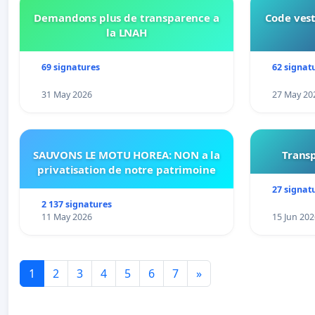
Demandons plus de transparence a
Code vest
la LNAH
69 signatures
62 signat
31 May 2026
27 May 20
SAUVONS LE MOTU HOREA: NON a la
Transp
privatisation de notre patrimoine
27 signat
2 137 signatures
11 May 2026
15 Jun 202
1
2
3
4
5
6
7
»