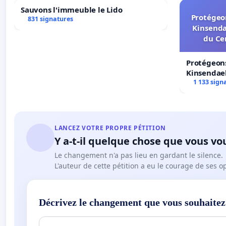
Sauvons l'immeuble le Lido
Protégeon
831 signatures
Kinsenda
du Ce
Protégeons
Kinsendael
Centre spo
1 133 sign
LANCEZ VOTRE PROPRE PÉTITION
Y a-t-il quelque chose que vous vo
Le changement n'a pas lieu en gardant le silence.
L'auteur de cette pétition a eu le courage de ses o
Décrivez le changement que vous souhaitez