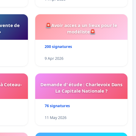
 vente de
🚨Avoir acces a un lieux pour le
»
modéliste🚨
200 signatures
9 Apr 2026
 à Coteau-
Demande d' étude : Charlevoix Dans
La Capitale Nationale ?
76 signatures
11 May 2026