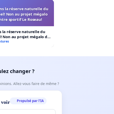
s la réserve naturelle du
el! Non au projet mégalo
ntre sportif Le Roseau!
 la réserve naturelle du
! Non au projet mégalo du
rtif Le Roseau!
atures
ulez changer ?
pinions. Allez-vous faire de même ?
Propulsé par l’IA
 voir