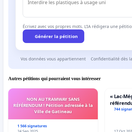
Écrivez avec vos propres mots. L’IA rédigera une pétiti
Générer la pétition
Vos données vous appartiennent
Confidentialité dès l
Autres pétitions qui pourraient vous intéresser
« Lac-Mé
NON AU TRAMWAY SANS
référend
RÉFÉRENDUM ! Pétition adressée à la
transform
744 signa
Ville de Gatineau
notre terr
1 566 signatures
24 Sep 2025
17 Oct 20