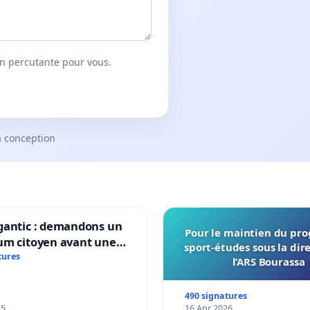
on percutante pour vous.
a conception
gantic : demandons un
Pour le maintien du p
um citoyen avant une
sport-études sous la dir
ation irréversible de
tures
l’ARS Bourassa
itoire »
490 signatures
25
16 Apr 2026