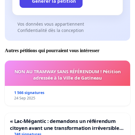
Générer la pétition
Vos données vous appartiennent
Confidentialité dès la conception
Autres pétitions qui pourraient vous intéresser
NON AU TRAMWAY SANS RÉFÉRENDUM ! Pétition
adressée à la Ville de Gatineau
1 566 signatures
24 Sep 2025
« Lac-Mégantic : demandons un référendum
citoyen avant une transformation irréversible
de notre territoire »
748 signatures