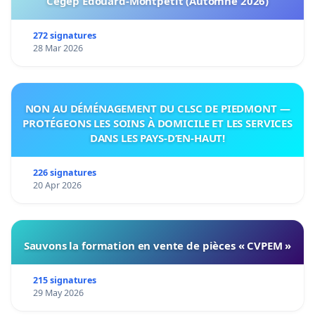
Cégep Édouard-Montpetit (Automne 2026)
272 signatures
28 Mar 2026
NON AU DÉMÉNAGEMENT DU CLSC DE PIEDMONT —
PROTÉGEONS LES SOINS À DOMICILE ET LES SERVICES
DANS LES PAYS-D’EN-HAUT!
226 signatures
20 Apr 2026
Sauvons la formation en vente de pièces « CVPEM »
215 signatures
29 May 2026