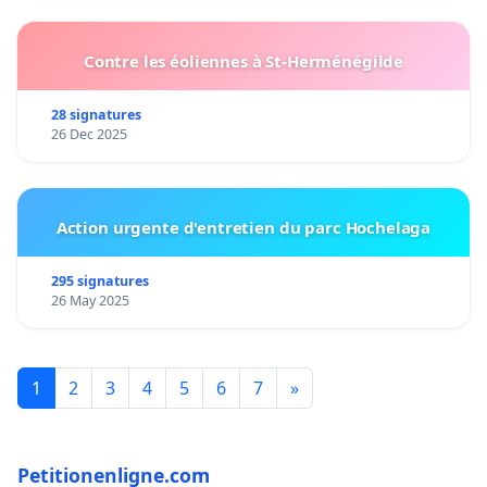
Contre les éoliennes à St-Herménégilde
28 signatures
26 Dec 2025
Action urgente d'entretien du parc Hochelaga
295 signatures
26 May 2025
1
2
3
4
5
6
7
»
Petitionenligne.com