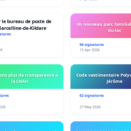
 le bureau de poste de
Un nouveau parc familial
arcelline-de-Kildare
du-lac
atures
96 signatures
26
15 Apr 2026
ns plus de transparence a
Code vestimentaire Polyv
la LNAH
Jérôme
tures
62 signatures
026
27 May 2026