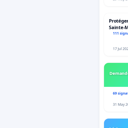
Protéger
Sainte-M
111 sign
17 Jul 20
Demando
69 signa
31 May 2