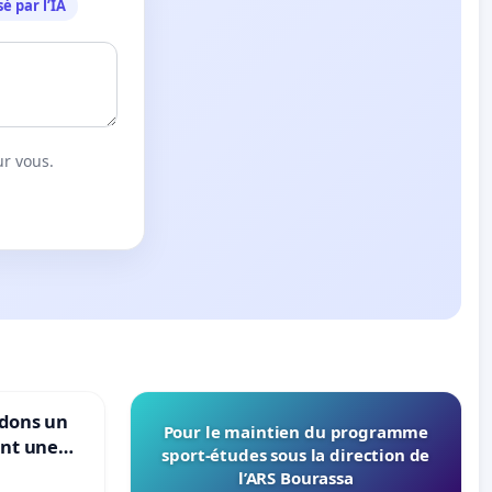
é par l’IA
ur vous.
ndons un
Pour le maintien du programme
ant une
sport-études sous la direction de
ible de
l’ARS Bourassa