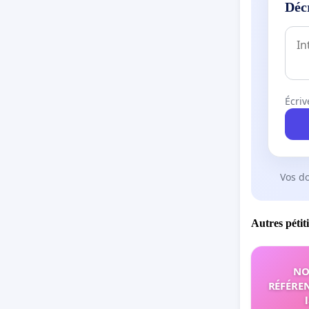
Déc
Écriv
Vos d
Autres pétit
NO
RÉFÉREN