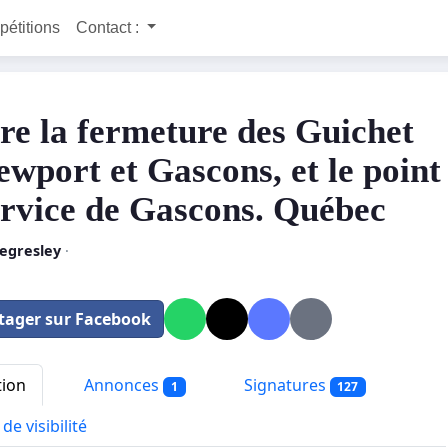
 pétitions
Contact :
re la fermeture des Guichet
ewport et Gascons, et le point
ervice de Gascons. Québec
Legresley
·
tager sur Facebook
tion
Annonces
Signatures
1
127
de visibilité