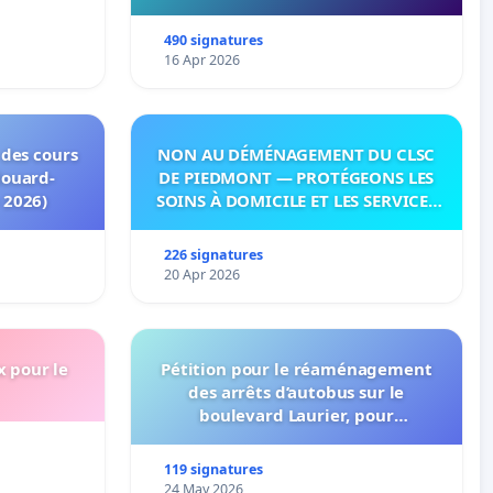
490 signatures
16 Apr 2026
 des cours
NON AU DÉMÉNAGEMENT DU CLSC
douard-
DE PIEDMONT — PROTÉGEONS LES
 2026)
SOINS À DOMICILE ET LES SERVICES
DANS LES PAYS-D’EN-HAUT!
226 signatures
20 Apr 2026
x pour le
Pétition pour le réaménagement
des arrêts d’autobus sur le
boulevard Laurier, pour
l’installation d’abribus et pour la
connexion 805-802 à établir
119 signatures
24 May 2026