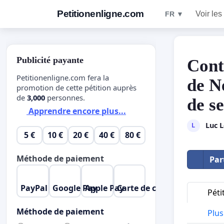
Petitionenligne.com
Voir les
FR ▼
Publicité payante
Cont
Petitionenligne.com fera la
de N
promotion de cette pétition auprès
de
3,000
personnes.
de s
Apprendre encore plus...
Luc 
L
5 €
10 €
20 €
40 €
80 €
Méthode de paiement
Par
PayPal
Google Pay
Apple Pay
Carte de crédit
Péti
Méthode de paiement
Plus 