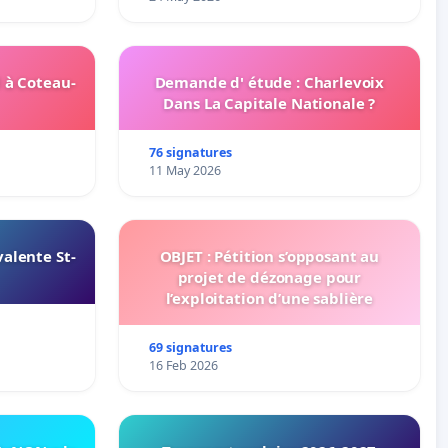
 à Coteau-
Demande d' étude : Charlevoix
Dans La Capitale Nationale ?
76 signatures
11 May 2026
alente St-
OBJET : Pétition s’opposant au
projet de dézonage pour
l’exploitation d’une sablière
69 signatures
16 Feb 2026