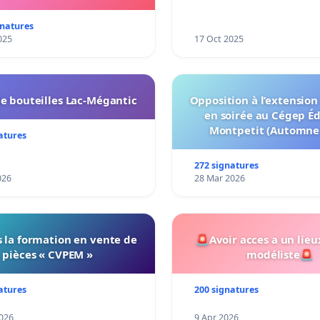
notre territoire »
gnatures
025
17 Oct 2025
e bouteilles Lac-Mégantic
Opposition à l’extension
en soirée au Cégep É
Montpetit (Automne
atures
272 signatures
026
28 Mar 2026
 la formation en vente de
🚨Avoir acces a un lieu
pièces « CVPEM »
modéliste🚨
atures
200 signatures
026
9 Apr 2026