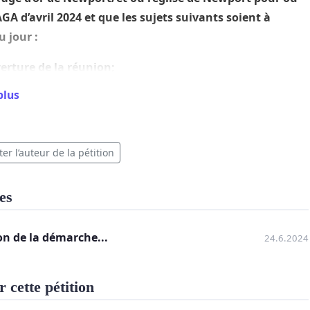
AGA d’avril 2024 et que les sujets suivants soient à
u jour :
erture de la réunion;
plus
chet de Newport; (discussion et vote)
het de Gascons; (discussion et vote)
er l’auteur de la pétition
t de service de Gascons; (discussion et vote)
démission du Conseil d’Administration de la caisse du
es
Sud-Gaspésien;
n de la démarche...
de la réunion.
24.6.2024
 effectuée par les membres de plein droit
 cette pétition