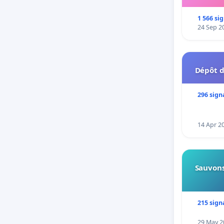
1 566 si
24 Sep 2
Dépôt d
296 sign
14 Apr 2
Sauvons
215 sign
29 May 2