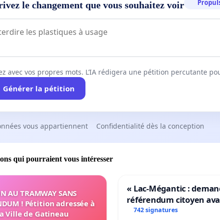
Propuls
rivez le changement que vous souhaitez voir
ez avec vos propres mots. L’IA rédigera une pétition percutante po
Générer la pétition
onnées vous appartiennent
Confidentialité dès la conception
ions qui pourraient vous intéresser
« Lac-Mégantic : dema
N AU TRAMWAY SANS
référendum citoyen av
DUM ! Pétition adressée à
transformation irrévers
742 signatures
la Ville de Gatineau