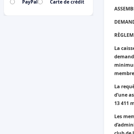
PayPal
Carte de crédit
ASSEMB
DEMANDE
RÈGLEM
La caiss
demande
minimum
membres 
La requê
d’une a
13 411 m
Les mem
d’admini
club de 