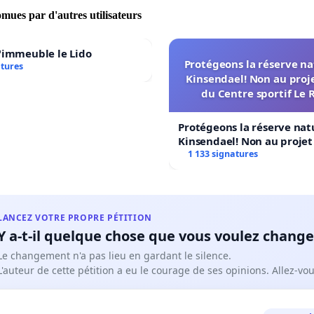
omues par d'autres utilisateurs
'immeuble le Lido
Protégeons la réserve na
atures
Kinsendael! Non au proj
du Centre sportif Le 
Protégeons la réserve nat
Kinsendael! Non au proje
Centre sportif Le Roseau!
1 133 signatures
LANCEZ VOTRE PROPRE PÉTITION
Y a-t-il quelque chose que vous voulez change
Le changement n'a pas lieu en gardant le silence.
L'auteur de cette pétition a eu le courage de ses opinions. Allez-v