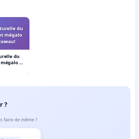
turelle du
et mégalo
Roseau!
urelle du
t mégalo du
r ?
ous faire de même ?