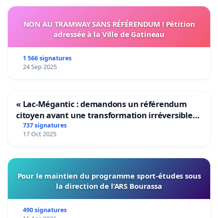
NON AU TRAMWAY SANS RÉFÉRENDUM ! Pétition
adressée à la Ville de Gatineau
1 566 signatures
24 Sep 2025
« Lac-Mégantic : demandons un référendum
citoyen avant une transformation irréversible
de notre territoire »
737 signatures
17 Oct 2025
Pour le maintien du programme sport-études sous
la direction de l’ARS Bourassa
490 signatures