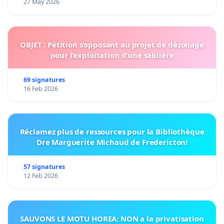
27 May 2026
OBJET : Pétition s’opposant au projet de dézonage
pour l’exploitation d’une sablière
69 signatures
16 Feb 2026
Réclamez plus de ressources pour la Bibliothèque
Dre Marguerite Michaud de Fredericton!
57 signatures
12 Feb 2026
SAUVONS LE MOTU HOREA: NON a la privatisation