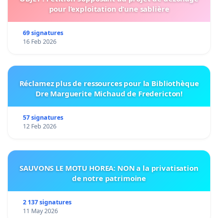
pour l’exploitation d’une sablière
69 signatures
16 Feb 2026
Réclamez plus de ressources pour la Bibliothèque
Dre Marguerite Michaud de Fredericton!
57 signatures
12 Feb 2026
SAUVONS LE MOTU HOREA: NON a la privatisation
de notre patrimoine
2 137 signatures
11 May 2026