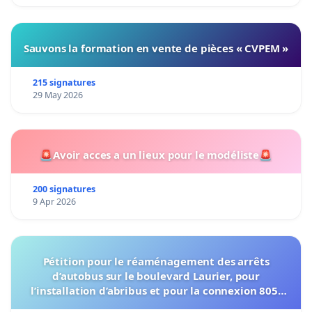
Sauvons la formation en vente de pièces « CVPEM »
215 signatures
29 May 2026
🚨Avoir acces a un lieux pour le modéliste🚨
200 signatures
9 Apr 2026
Pétition pour le réaménagement des arrêts
d’autobus sur le boulevard Laurier, pour
l’installation d’abribus et pour la connexion 805-
802 à établir