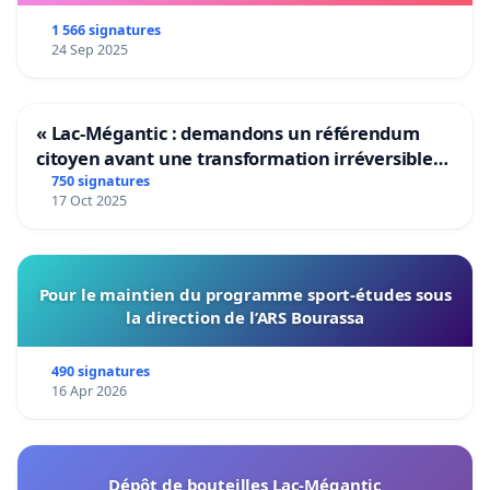
1 566 signatures
24 Sep 2025
« Lac-Mégantic : demandons un référendum
citoyen avant une transformation irréversible
de notre territoire »
750 signatures
17 Oct 2025
Pour le maintien du programme sport-études sous
la direction de l’ARS Bourassa
490 signatures
16 Apr 2026
Dépôt de bouteilles Lac-Mégantic