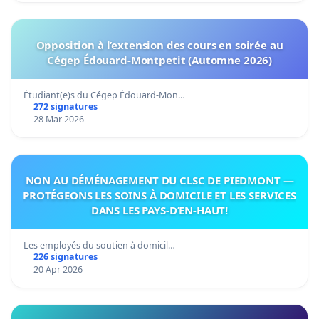
Opposition à l’extension des cours en soirée au
Cégep Édouard-Montpetit (Automne 2026)
Étudiant(e)s du Cégep Édouard-Mon…
272 signatures
28 Mar 2026
NON AU DÉMÉNAGEMENT DU CLSC DE PIEDMONT —
PROTÉGEONS LES SOINS À DOMICILE ET LES SERVICES
DANS LES PAYS-D’EN-HAUT!
Les employés du soutien à domicil…
226 signatures
20 Apr 2026