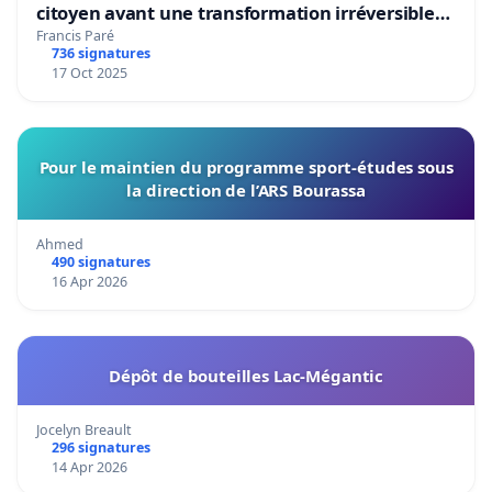
citoyen avant une transformation irréversible
de notre territoire »
Francis Paré
736 signatures
17 Oct 2025
Pour le maintien du programme sport-études sous
la direction de l’ARS Bourassa
Ahmed
490 signatures
16 Apr 2026
Dépôt de bouteilles Lac-Mégantic
Jocelyn Breault
296 signatures
14 Apr 2026