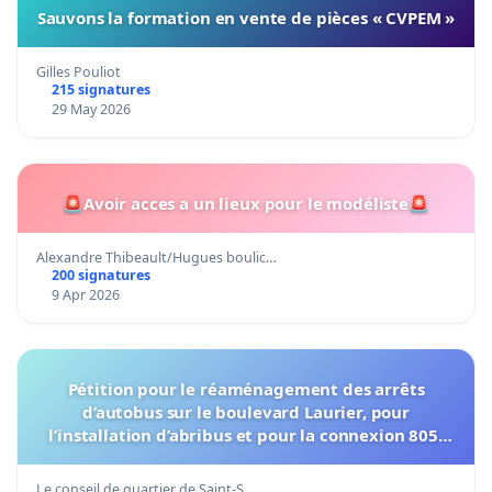
Sauvons la formation en vente de pièces « CVPEM »
Gilles Pouliot
215 signatures
29 May 2026
🚨Avoir acces a un lieux pour le modéliste🚨
Alexandre Thibeault/Hugues boulic…
200 signatures
9 Apr 2026
Pétition pour le réaménagement des arrêts
d’autobus sur le boulevard Laurier, pour
l’installation d’abribus et pour la connexion 805-
802 à établir
Le conseil de quartier de Saint-S…