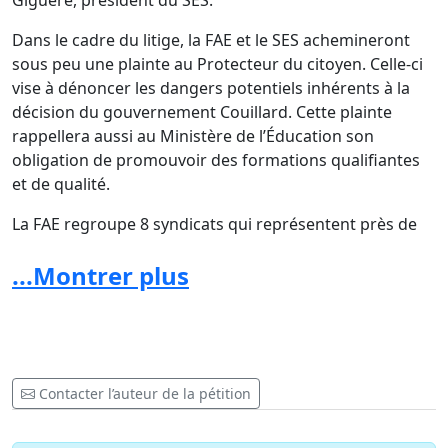
Giguère, président du SES.
Dans le cadre du litige, la FAE et le SES achemineront
sous peu une plainte au Protecteur du citoyen. Celle-ci
vise à dénoncer les dangers potentiels inhérents à la
décision du gouvernement Couillard. Cette plainte
rappellera aussi au Ministère de l’Éducation son
obligation de promouvoir des formations qualifiantes
et de qualité.
La FAE regroupe 8 syndicats qui représentent près de
38 000 enseignants (es) du préscolaire, du primaire, du
...Montrer plus
secondaire, de l’enseignement en milieu carcéral, de la
formation professionnelle, de l’éducation des adultes et
le personnel scolaire des écoles Peter Hall et du centre
académique Fournier, ainsi qu’un millier de membres de
l’Association de personnes retraitées de la FAE
(APRFAE).
Contacter l’auteur de la pétition
On accuse tous les grutiers ayant opérés des grues