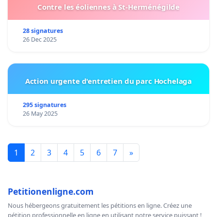
Contre les éoliennes à St-Herménégilde
28 signatures
26 Dec 2025
Action urgente d'entretien du parc Hochelaga
295 signatures
26 May 2025
1
2
3
4
5
6
7
»
Petitionenligne.com
Nous hébergeons gratuitement les pétitions en ligne. Créez une
pétition professionnelle en ligne en utilisant notre service puissant !