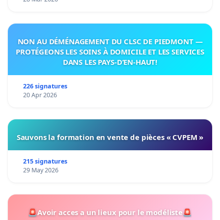
NON AU DÉMÉNAGEMENT DU CLSC DE PIEDMONT —
PROTÉGEONS LES SOINS À DOMICILE ET LES SERVICES
DANS LES PAYS-D’EN-HAUT!
226 signatures
20 Apr 2026
Sauvons la formation en vente de pièces « CVPEM »
215 signatures
29 May 2026
🚨Avoir acces a un lieux pour le modéliste🚨