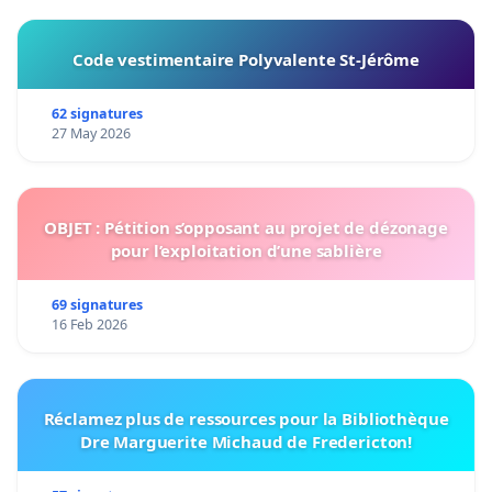
Code vestimentaire Polyvalente St-Jérôme
62 signatures
27 May 2026
OBJET : Pétition s’opposant au projet de dézonage
pour l’exploitation d’une sablière
69 signatures
16 Feb 2026
Réclamez plus de ressources pour la Bibliothèque
Dre Marguerite Michaud de Fredericton!