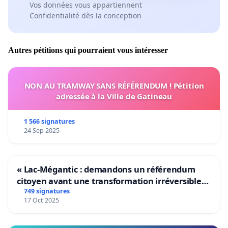
Vos données vous appartiennent
Confidentialité dès la conception
Autres pétitions qui pourraient vous intéresser
NON AU TRAMWAY SANS RÉFÉRENDUM ! Pétition
adressée à la Ville de Gatineau
1 566 signatures
24 Sep 2025
« Lac-Mégantic : demandons un référendum
citoyen avant une transformation irréversible
de notre territoire »
749 signatures
17 Oct 2025