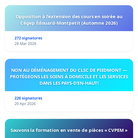
Opposition à l’extension des cours en soirée au
Cégep Édouard-Montpetit (Automne 2026)
272 signatures
28 Mar 2026
NON AU DÉMÉNAGEMENT DU CLSC DE PIEDMONT —
PROTÉGEONS LES SOINS À DOMICILE ET LES SERVICES
DANS LES PAYS-D’EN-HAUT!
226 signatures
20 Apr 2026
Sauvons la formation en vente de pièces « CVPEM »