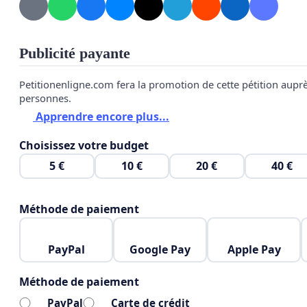
COMPLETEMENTS NON VALIDES, ERRONÉS ET PAR
LES ORDONNANCES DE TRIBUNAL RENDUS, SONT
Publicité payante
AUTOMATIQUEMENTS FAUSSÉS, TOUT COMME LA
Petitionenligne.com fera la promotion de cette pétition aupr
REPRÉSENTATION, TOUT COMME L’AUDIENCE, TO
personnes.
JUGEMENT.
Apprendre encore plus...
Choisissez votre budget
5 €
10 €
20 €
40 €
L'existence des éléments ci-dessous, reconnus par le 
Méthode de paiement
preuve, est suffisamment clair pour qu'ils s'applique
relatif aux Litiges, Préjudices, Discriminations, Har
PayPal
Google Pay
Apple Pay
Exploitations, Représailles, Médisances, Intimidation
Chantage et Menaces, Mensonges et Calomnies. Abus
Méthode de paiement
Lésions de Droits, Faux Témoignages. Témoignages C
PayPal
Carte de crédit