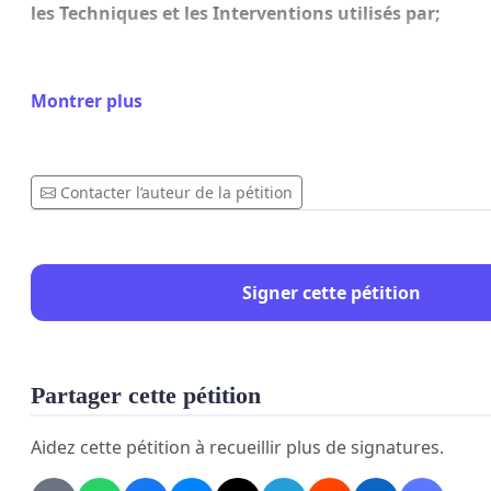
les Techniques et les Interventions utilisés par;
Montrer plus
DPJ, LE CSSS, LE CIUSSS, HOPITAL ST-JOSEPH & HOP
Contacter l’auteur de la pétition
STE-MARIE, LA POLICE DE TROIS-RIVIERES, AINSI QUE
TRIBUNAUX, LES AVOCATS, LES PROCUREURS, AINSI 
NE SONT DÉFINITIVEMENT ET VISIBLEMENTS, PAS 
Signer cette pétition
BIENVEILLANTS, ILS ONT TOUS UN PARTIT DÉJA PRIT
REMPLIT ET DÉBORDANT, TOUS ET CHACUN, LES 
Partager cette pétition
AGISSEMENTS.
CAR ILS SONT TOUS REMPLIENT DE PERCEPTIONS
Aidez cette pétition à recueillir plus de signatures.