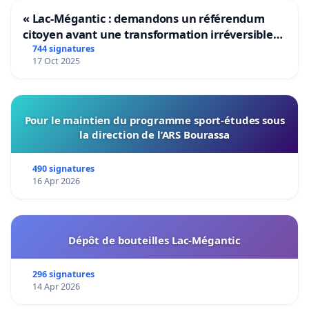
« Lac-Mégantic : demandons un référendum
citoyen avant une transformation irréversible
de notre territoire »
744 signatures
17 Oct 2025
Pour le maintien du programme sport-études sous
la direction de l’ARS Bourassa
490 signatures
16 Apr 2026
Dépôt de bouteilles Lac-Mégantic
296 signatures
14 Apr 2026