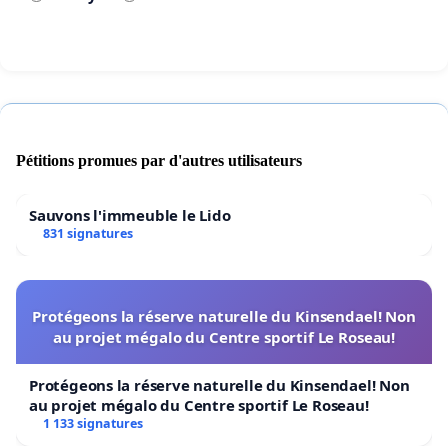
Parjures, Outrages au Tribunal.
Pétitions promues par d'autres utilisateurs
https://youtube.com/playlist?list=PLiX9HwMOdDWTCM
rvfQctoilq&si=ktI08lNzcfMq1i3K
Sauvons l'immeuble le Lido
831 signatures
Protégeons la réserve naturelle du Kinsendael! Non
au projet mégalo du Centre sportif Le Roseau!
CI-DESSUS
Protégeons la réserve naturelle du Kinsendael! Non
JE VOUS LAISSE VOIR PAR VOUS--MEME, DE FACO
au projet mégalo du Centre sportif Le Roseau!
VOTRE PROPRE IDÉE ....
1 133 signatures