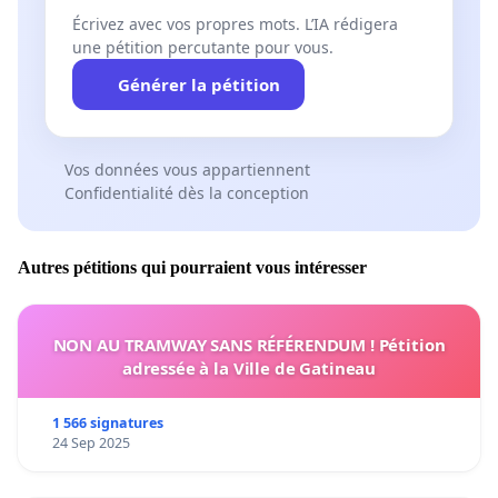
Écrivez avec vos propres mots. L’IA rédigera
une pétition percutante pour vous.
Générer la pétition
https://youtube.com/playlist?
list=PLiX9HwMOdDWRNiHyo7uY2y4CTiYCghgUV&si=OP
Vos données vous appartiennent
Confidentialité dès la conception
Autres pétitions qui pourraient vous intéresser
https://www.youtube.com/playlist?
list=PLiX9HwMOdDWRE9VRokWpiq3Exl4KxB5VL
NON AU TRAMWAY SANS RÉFÉRENDUM ! Pétition
adressée à la Ville de Gatineau
1 566 signatures
24 Sep 2025