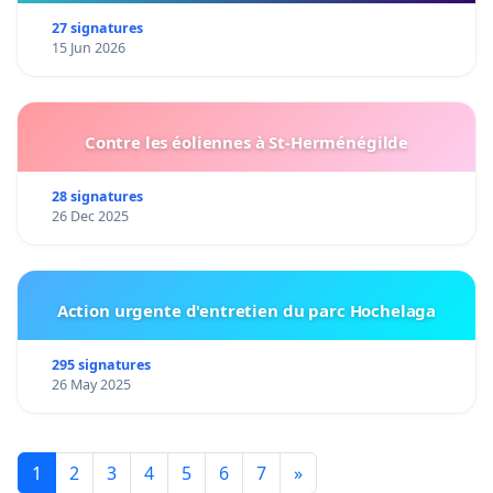
27 signatures
15 Jun 2026
Contre les éoliennes à St-Herménégilde
28 signatures
26 Dec 2025
Action urgente d'entretien du parc Hochelaga
295 signatures
26 May 2025
1
2
3
4
5
6
7
»