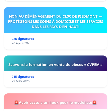
NON AU DÉMÉNAGEMENT DU CLSC DE PIEDMONT —
PROTÉGEONS LES SOINS À DOMICILE ET LES SERVICES
DANS LES PAYS-D’EN-HAUT!
226 signatures
20 Apr 2026
Sauvons la formation en vente de pièces « CVPEM »
215 signatures
29 May 2026
🚨Avoir acces a un lieux pour le modéliste🚨