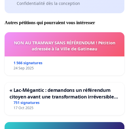
Confidentialité dès la conception
Autres pétitions qui pourraient vous intéresser
NON AU TRAMWAY SANS RÉFÉRENDUM ! Pétition
adressée à la Ville de Gatineau
1 566 signatures
24 Sep 2025
« Lac-Mégantic : demandons un référendum
citoyen avant une transformation irréversible
de notre territoire »
751 signatures
17 Oct 2025