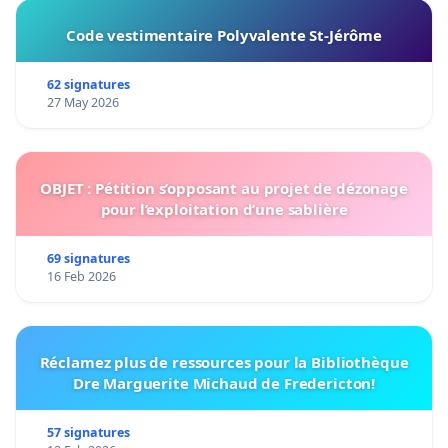
Code vestimentaire Polyvalente St-Jérôme
62 signatures
27 May 2026
OBJET : Pétition s’opposant au projet de dézonage
pour l’exploitation d’une sablière
69 signatures
16 Feb 2026
Réclamez plus de ressources pour la Bibliothèque
Dre Marguerite Michaud de Fredericton!
57 signatures