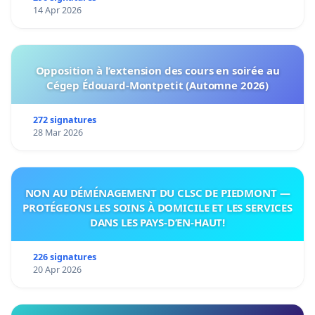
14 Apr 2026
Opposition à l’extension des cours en soirée au
Cégep Édouard-Montpetit (Automne 2026)
272 signatures
28 Mar 2026
NON AU DÉMÉNAGEMENT DU CLSC DE PIEDMONT —
PROTÉGEONS LES SOINS À DOMICILE ET LES SERVICES
DANS LES PAYS-D’EN-HAUT!
226 signatures
20 Apr 2026