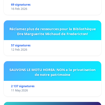
69 signatures
16 Feb 2026
Réclamez plus de ressources pour la Bibliothèque
Dre Marguerite Michaud de Fredericton!
57 signatures
12 Feb 2026
SAUVONS LE MOTU HOREA: NON a la privatisation
de notre patrimoine
2 137 signatures
11 May 2026