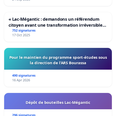
« Lac-Mégantic : demandons un référendum
citoyen avant une transformation irréversible
de notre territoire »
752 signatures
17 Oct 2025
Pour le maintien du programme sport-études sous
la direction de l’ARS Bourassa
490 signatures
16 Apr 2026
Dépôt de bouteilles Lac-Mégantic
296 signatures