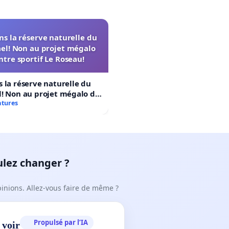
s la réserve naturelle du
el! Non au projet mégalo
ntre sportif Le Roseau!
 la réserve naturelle du
! Non au projet mégalo du
rtif Le Roseau!
atures
ulez changer ?
pinions. Allez-vous faire de même ?
Propulsé par l’IA
 voir