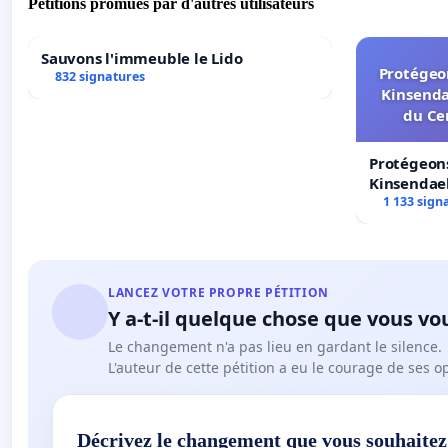
Pétitions promues par d'autres utilisateurs
Sauvons l'immeuble le Lido
Protégeon
832 signatures
Kinsenda
du Ce
Protégeons
Kinsendael
Centre spo
1 133 sign
LANCEZ VOTRE PROPRE PÉTITION
Y a-t-il quelque chose que vous vo
Le changement n'a pas lieu en gardant le silence.
L'auteur de cette pétition a eu le courage de ses o
Décrivez le changement que vous souhaitez