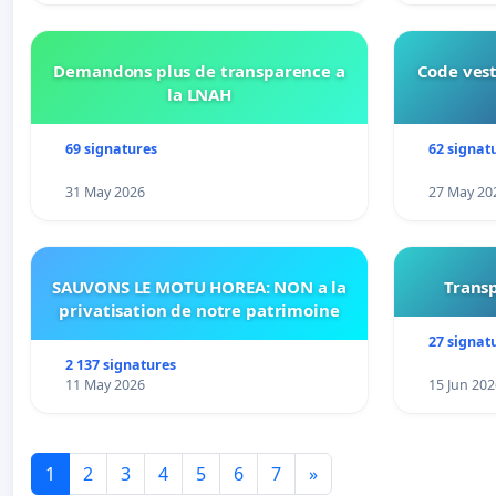
Demandons plus de transparence a
Code vest
la LNAH
69 signatures
62 signat
31 May 2026
27 May 20
SAUVONS LE MOTU HOREA: NON a la
Transp
privatisation de notre patrimoine
27 signat
2 137 signatures
11 May 2026
15 Jun 202
1
2
3
4
5
6
7
»