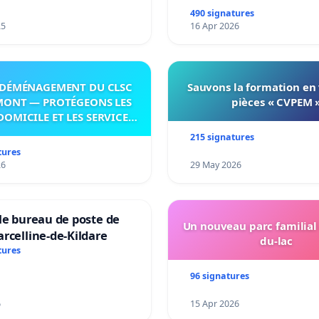
490 signatures
25
16 Apr 2026
DÉMÉNAGEMENT DU CLSC
Sauvons la formation en
MONT — PROTÉGEONS LES
pièces « CVPEM 
DOMICILE ET LES SERVICES
 LES PAYS-D’EN-HAUT!
215 signatures
tures
26
29 May 2026
le bureau de poste de
Un nouveau parc familial
rcelline-de-Kildare
du-lac
tures
96 signatures
6
15 Apr 2026