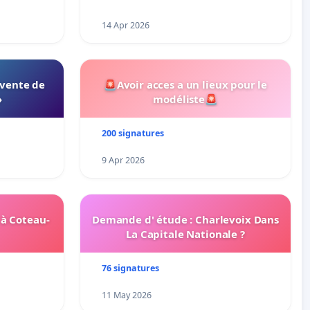
14 Apr 2026
 vente de
🚨Avoir acces a un lieux pour le
»
modéliste🚨
200 signatures
9 Apr 2026
 à Coteau-
Demande d' étude : Charlevoix Dans
La Capitale Nationale ?
76 signatures
11 May 2026