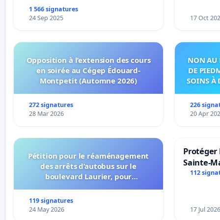
1 566 signatures
24 Sep 2025
17 Oct 20
Opposition à l’extension des cours
NON AU 
en soirée au Cégep Édouard-
DE PIED
Montpetit (Automne 2026)
SOINS À 
DANS
272 signatures
226 signa
28 Mar 2026
20 Apr 20
Protéger 
Pétition pour le réaménagement
Sainte-Ma
des arrêts d’autobus sur le
112 signa
boulevard Laurier, pour
l’installation d’abribus et pour la
connexion 805-802 à établir
119 signatures
24 May 2026
17 Jul 202