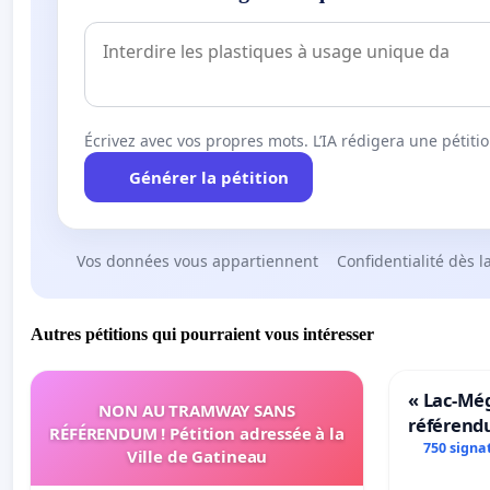
Écrivez avec vos propres mots. L’IA rédigera une pétiti
Générer la pétition
Vos données vous appartiennent
Confidentialité dès l
Autres pétitions qui pourraient vous intéresser
« Lac-Mé
NON AU TRAMWAY SANS
référend
RÉFÉRENDUM ! Pétition adressée à la
transform
750 signa
Ville de Gatineau
notre terr