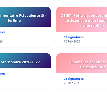
imentaire Polyvalente St-
OBJET : Pétition s’opposan
Jérôme
de dézonage pour l’expl
d’une sablière
ures
69 signatures
26
16 Feb 2026
ort scolaire 2026-2027
Contre les éoliennes 
Herménégilde
ures
28 signatures
6
26 Dec 2025