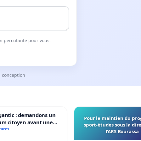
on percutante pour vous.
a conception
gantic : demandons un
Pour le maintien du p
um citoyen avant une
sport-études sous la dir
ation irréversible de
tures
l’ARS Bourassa
itoire »