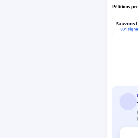
Pétitions pr
Sauvons l
831 sign