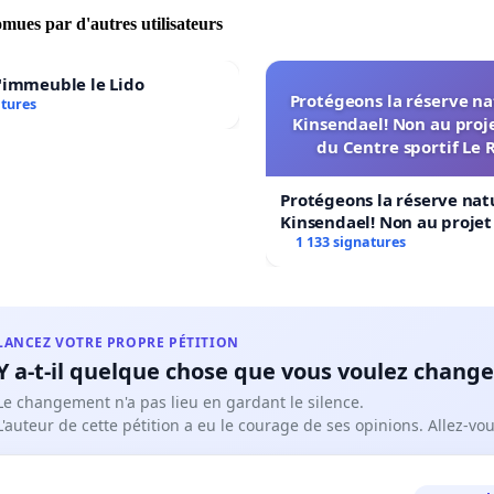
omues par d'autres utilisateurs
'immeuble le Lido
Protégeons la réserve na
atures
Kinsendael! Non au proj
du Centre sportif Le 
Protégeons la réserve nat
Kinsendael! Non au proje
Centre sportif Le Roseau!
1 133 signatures
LANCEZ VOTRE PROPRE PÉTITION
Y a-t-il quelque chose que vous voulez change
Le changement n'a pas lieu en gardant le silence.
L'auteur de cette pétition a eu le courage de ses opinions. Allez-v