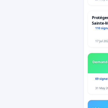
Protéger
Sainte-M
110 sign
17 Jul 20
Demando
69 signa
31 May 2