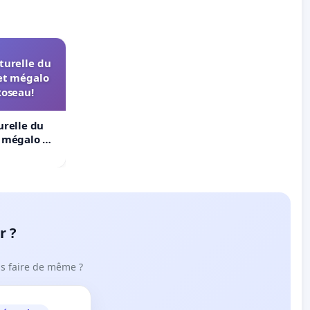
turelle du
et mégalo
Roseau!
urelle du
t mégalo du
r ?
ous faire de même ?