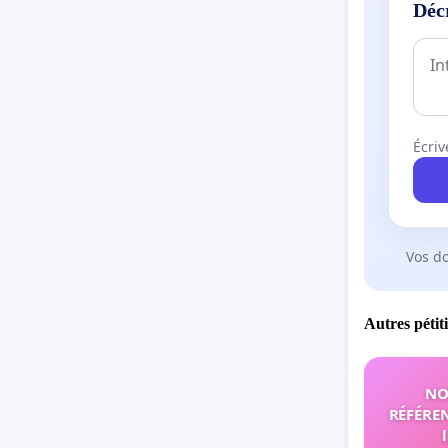
Déc
Écriv
Vos d
Autres pétit
NO
RÉFÉREN