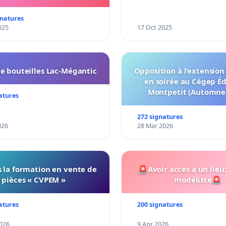
notre territoire »
gnatures
025
17 Oct 2025
e bouteilles Lac-Mégantic
Opposition à l’extension
en soirée au Cégep É
Montpetit (Automne
atures
272 signatures
026
28 Mar 2026
 la formation en vente de
🚨Avoir acces a un lieu
pièces « CVPEM »
modéliste🚨
atures
200 signatures
026
9 Apr 2026