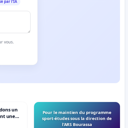
é par l’IA
ur vous.
ndons un
Pour le maintien du programme
ant une
sport-études sous la direction de
ible de
l’ARS Bourassa