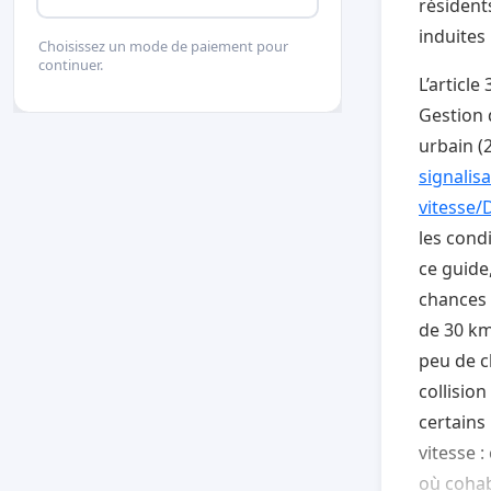
résidents
induites 
Choisissez un mode de paiement pour
continuer.
L’article
Gestion 
urbain (2
signalis
vitesse
les cond
ce guide
chances 
de 30 km/
peu de ch
collisio
certains
vitesse :
où cohab