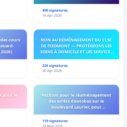
490 signatures
16 Apr 2026
 des cours
NON AU DÉMÉNAGEMENT DU CLSC
douard-
DE PIEDMONT — PROTÉGEONS LES
 2026)
SOINS À DOMICILE ET LES SERVICES
DANS LES PAYS-D’EN-HAUT!
226 signatures
20 Apr 2026
x pour le
Pétition pour le réaménagement
des arrêts d’autobus sur le
boulevard Laurier, pour
l’installation d’abribus et pour la
connexion 805-802 à établir
119 signatures
24 May 2026