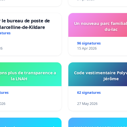
 le bureau de poste de
Un nouveau parc familial
arcelline-de-Kildare
du-lac
atures
96 signatures
26
15 Apr 2026
ns plus de transparence a
Code vestimentaire Polyv
la LNAH
Jérôme
tures
62 signatures
026
27 May 2026