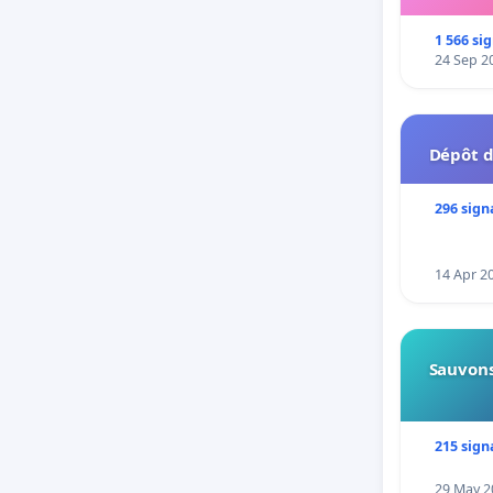
1 566 si
24 Sep 2
Dépôt d
296 sign
14 Apr 2
Sauvons
215 sign
29 May 2