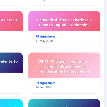
 à Coteau-
Demande d' étude : Charlevoix
Dans La Capitale Nationale ?
76 signatures
11 May 2026
alente St-
OBJET : Pétition s’opposant au
projet de dézonage pour
l’exploitation d’une sablière
69 signatures
16 Feb 2026