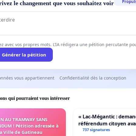
Propuls
rivez le changement que vous souhaitez voir
ez avec vos propres mots. L’IA rédigera une pétition percutante po
Générer la pétition
onnées vous appartiennent
Confidentialité dès la conception
ions qui pourraient vous intéresser
« Lac-Mégantic : dema
N AU TRAMWAY SANS
référendum citoyen av
DUM ! Pétition adressée à
transformation irrévers
737 signatures
la Ville de Gatineau