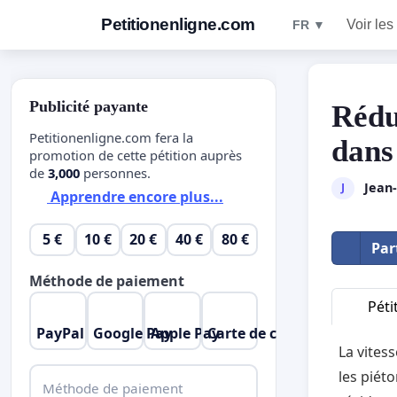
Petitionenligne.com
Voir les
FR ▼
Publicité payante
Réduc
Petitionenligne.com fera la
dans
promotion de cette pétition auprès
de
3,000
personnes.
Jean
J
Apprendre encore plus...
5 €
10 €
20 €
40 €
80 €
Par
Méthode de paiement
Péti
PayPal
Google Pay
Apple Pay
Carte de crédit
La vites
les piéto
Méthode de paiement