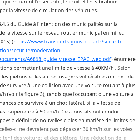
 qui endurent l’insécurité, le bruit et les vibrations
par la vitesse de circulation des véhicules.
 3.4.5 du Guide à l’intention des municipalités sur la
de la vitesse sur le réseau routier municipal en milieu
015) (
https://www.transports.gouv.qc.ca/fr/securite-
ation/securite/moderation-
/Documents/A6898_guide_vitesse_EPAC_web.pdf
) énumère
itions permettant une limite de vitesse à 40KM/h . Selon
, les piétons et les autres usagers vulnérables ont peu de
de survivre à une collision avec une voiture roulant à plus
h (voir la figure 3), tandis que l’occupant d’une voiture a
ances de survivre à un choc latéral, si la vitesse de
n est supérieure à 50 km/h. Ces constats ont conduit
 pays à définir de nouvelles cibles en matière de limites de
 celles-ci ne devraient pas dépasser 30 km/h sur les voies
itent des voitures et des piétons. Une réduction de la